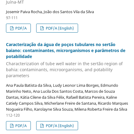
Juína-MT
Josemir Paiva Rocha, João dos Santos Vila da Silva
97-111
PDF/A
PDF/A (English)
Caracterização da água de poços tubulares no sertão
baiano: contaminantes, microrganismos e parâmetros de
potabilidade
Characterization of tube well water in the sertão region of
bahia: contaminants, microorganisms, and potability
parameters
Ana Paula Batista da Silva, Ludy Leonor Lima Borges, Edmundo
Marinho Neto, Ana Lucila Dos Santos Costa, Marcos de Souza
Dantas, Kátia Cilene da Silva Félix, Rafaell Batista Pereira, Kaline
Catiely Campos Silva, Micherlane Freire de Santana, Ricardo Marques
Nogueira Filho, Karolayne Silva Souza, Milena Roberta Freire da Silva
112-120
PDF/A
PDF/A (English)