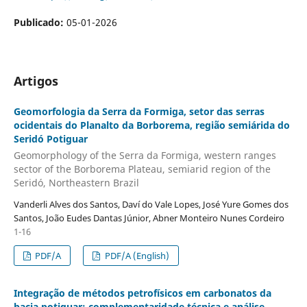
Publicado:
05-01-2026
Artigos
Geomorfologia da Serra da Formiga, setor das serras
ocidentais do Planalto da Borborema, região semiárida do
Seridó Potiguar
Geomorphology of the Serra da Formiga, western ranges
sector of the Borborema Plateau, semiarid region of the
Seridó, Northeastern Brazil
Vanderli Alves dos Santos, Daví do Vale Lopes, José Yure Gomes dos
Santos, João Eudes Dantas Júnior, Abner Monteiro Nunes Cordeiro
1-16
PDF/A
PDF/A (English)
Integração de métodos petrofísicos em carbonatos da
bacia potiguar: complementaridade técnica e análise