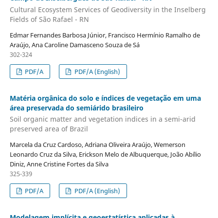
Cultural Ecosystem Services of Geodiversity in the Inselberg
Fields of São Rafael - RN
Edmar Fernandes Barbosa Júnior, Francisco Hermínio Ramalho de
Araújo, Ana Caroline Damasceno Souza de Sá
302-324
PDF/A
PDF/A (English)
Matéria orgânica do solo e índices de vegetação em uma
área preservada do semiárido brasileiro
Soil organic matter and vegetation indices in a semi-arid
preserved area of Brazil
Marcela da Cruz Cardoso, Adriana Oliveira Araújo, Wemerson
Leonardo Cruz da Silva, Erickson Melo de Albuquerque, João Abílio
Diniz, Anne Cristine Fortes da Silva
325-339
PDF/A
PDF/A (English)
Modelagem implícita e geoestatística aplicadas à