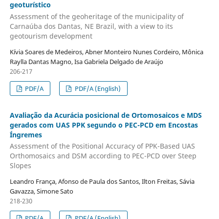
geoturístico
Assessment of the geoheritage of the municipality of
Carnaúba dos Dantas, NE Brazil, with a view to its
geotourism development
Kívia Soares de Medeiros, Abner Monteiro Nunes Cordeiro, Mônica
Raylla Dantas Magno, Isa Gabriela Delgado de Araújo
206-217
PDF/A
PDF/A (English)
Avaliação da Acurácia posicional de Ortomosaicos e MDS
gerados com UAS PPK segundo o PEC-PCD em Encostas
Íngremes
Assessment of the Positional Accuracy of PPK-Based UAS
Orthomosaics and DSM according to PEC-PCD over Steep
Slopes
Leandro França, Afonso de Paula dos Santos, Ilton Freitas, Sávia
Gavazza, Simone Sato
218-230
PDF/A
PDF/A (English)