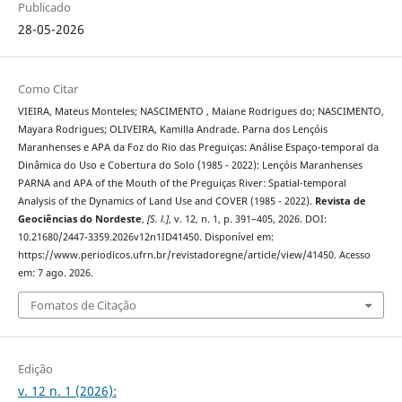
Publicado
28-05-2026
Como Citar
VIEIRA, Mateus Monteles; NASCIMENTO , Maiane Rodrigues do; NASCIMENTO,
Mayara Rodrigues; OLIVEIRA, Kamilla Andrade. Parna dos Lençóis
Maranhenses e APA da Foz do Rio das Preguiças: Análise Espaço-temporal da
Dinâmica do Uso e Cobertura do Solo (1985 - 2022): Lençóis Maranhenses
PARNA and APA of the Mouth of the Preguiças River: Spatial-temporal
Analysis of the Dynamics of Land Use and COVER (1985 - 2022).
Revista de
Geociências do Nordeste
,
[S. l.]
, v. 12, n. 1, p. 391–405, 2026. DOI:
10.21680/2447-3359.2026v12n1ID41450. Disponível em:
https://www.periodicos.ufrn.br/revistadoregne/article/view/41450. Acesso
em: 7 ago. 2026.
Fomatos de Citação
Edição
v. 12 n. 1 (2026):