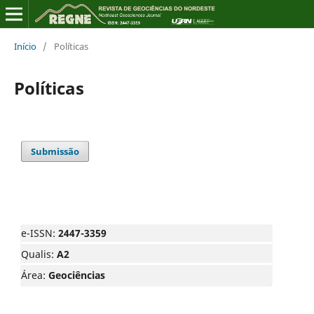
Início
/
Políticas
Políticas
Submissão
e-ISSN:
2447-3359
Qualis:
A2
Área:
Geociências