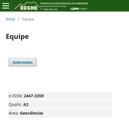
Início
/
Equipe
Equipe
Submissão
e-ISSN:
2447-3359
Qualis:
A2
Área:
Geociências