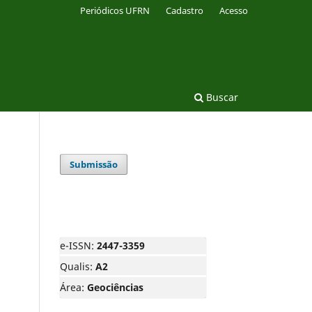
Periódicos UFRN
Cadastro
Acesso
Buscar
Submissão
e-ISSN:
2447-3359
Qualis:
A2
Área:
Geociências