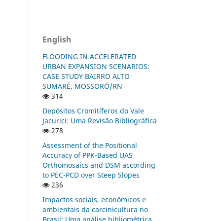
English
FLOODING IN ACCELERATED
URBAN EXPANSION SCENARIOS:
CASE STUDY BAIRRO ALTO
SUMARÉ, MOSSORÓ/RN
314
Depósitos Cromitíferos do Vale
Jacurici: Uma Revisão Bibliográfica
278
Assessment of the Positional
Accuracy of PPK-Based UAS
Orthomosaics and DSM according
to PEC-PCD over Steep Slopes
236
Impactos sociais, econômicos e
ambientais da carcinicultura no
Brasil: Uma análise bibliométrica