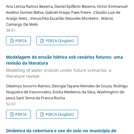
Ana Leticia Ramos Bezerra, Daniel Epifânio Bezerra, Victor Emmanuel
Avelino Gomes Bahia, Gabriel Araújo Paes Freire , Cláudio Luis de
Araújo Neto , Veruschka Escarião Dessoles Monteiro , Márcio
Camargo De Melo
36-51
PDF/A
PDF/A (English)
Modelagem de erosão hídrica sob cenários futuros: uma
revisão da literatura
Modeling of water erosion under future scenarios: a
literature review
Odaimys Socorro Ramos, Deorgia Tayane Mendes de Souza, Rodrigo
Nogueira de Vasconcelos, Ericka Medeiros da Silva, Washington de
Jesus Sant'Anna da Franca Rocha
52-67
PDF/A
PDF/A (English)
Dinâmica da cobertura e uso do solo no município de