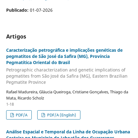
Publicado:
01-07-2026
Artigos
Caracterização petrográfica e implicações genéticas de
pegmatitos de São José da Safira (MG), Província
Pegmatítica Oriental do Brasil
Petrographic characterization and genetic implications of
pegmatites from São José da Safira (MG), Eastern Brazilian
Pegmatite Province
Rafael Madureira, Gláucia Queiroga, Cristiane Gonçalves, Thiago da
Mata, Ricardo Scholz
1-18
PDF/A
PDF/A (English)
Análise Espacial e Temporal da Linha de Ocupação Urbana
Costeira no Município do Jaboatão dos Guararapes