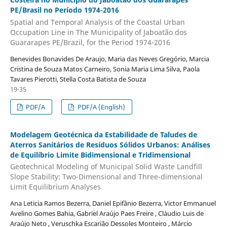
PE/Brasil no Período 1974-2016
Spatial and Temporal Analysis of the Coastal Urban
Occupation Line in The Municipality of Jaboatão dos
Guararapes PE/Brazil, for the Period 1974-2016
Benevides Bonavides De Araujo, Maria das Neves Gregório, Marcia
Cristina de Souza Matos Carneiro, Sonia Maria Lima Silva, Paola
Tavares Pierotti, Stella Costa Batista de Souza
19-35
PDF/A
PDF/A (English)
Modelagem Geotécnica da Estabilidade de Taludes de
Aterros Sanitários de Resíduos Sólidos Urbanos: Análises
de Equilíbrio Limite Bidimensional e Tridimensional
Geotechnical Modeling of Municipal Solid Waste Landfill
Slope Stability: Two-Dimensional and Three-dimensional
Limit Equilibrium Analyses
Ana Leticia Ramos Bezerra, Daniel Epifânio Bezerra, Victor Emmanuel
Avelino Gomes Bahia, Gabriel Araújo Paes Freire , Cláudio Luis de
Araújo Neto , Veruschka Escarião Dessoles Monteiro , Márcio