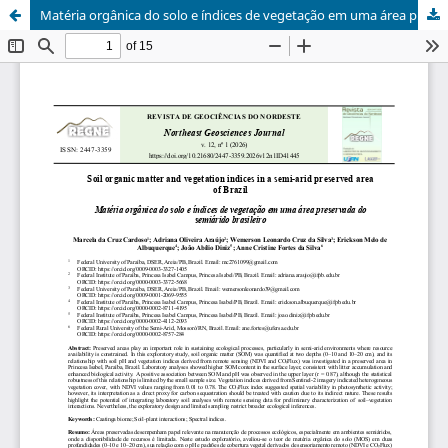
Matéria orgânica do solo e índices de vegetação em uma área preservada do semiárido brasileiro