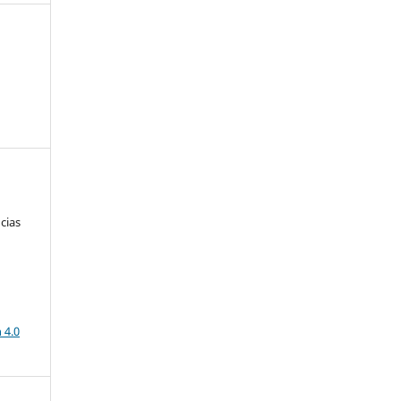
cias
a
 4.0