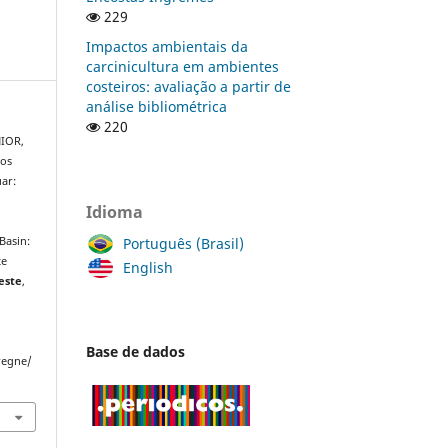
229
Impactos ambientais da
carcinicultura em ambientes
costeiros: avaliação a partir de
análise bibliométrica
220
NIOR,
dos
uar:
Idioma
Português (Brasil)
Basin:
te
English
este
,
Base de dados
regne/
.