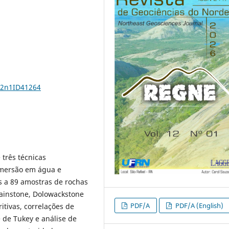
12n1ID41264
três técnicas
 imersão em água e
s a 89 amostras de rochas
Grainstone, Dolowackstone
PDF/A
PDF/A (English)
itivas, correlações de
 de Tukey e análise de