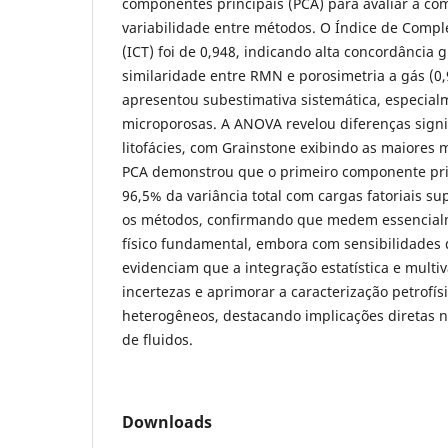
componentes principais (PCA) para avaliar a c
variabilidade entre métodos. O Índice de Comp
(ICT) foi de 0,948, indicando alta concordância 
similaridade entre RMN e porosimetria a gás (0,
apresentou subestimativa sistemática, especia
microporosas. A ANOVA revelou diferenças signif
litofácies, com Grainstone exibindo as maiores 
PCA demonstrou que o primeiro componente prin
96,5% da variância total com cargas fatoriais su
os métodos, confirmando que medem essencial
físico fundamental, embora com sensibilidades d
evidenciam que a integração estatística e multi
incertezas e aprimorar a caracterização petrofís
heterogêneos, destacando implicações diretas n
de fluidos.
Downloads