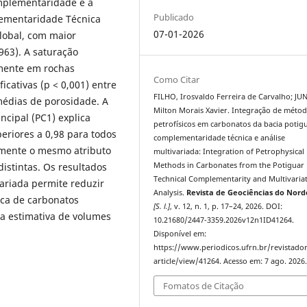
omplementaridade e a
Publicado
lementaridade Técnica
07-01-2026
global, com maior
963). A saturação
lmente em rochas
Como Citar
icativas (p < 0,001) entre
FILHO, Irosvaldo Ferreira de Carvalho; JU
médias de porosidade. A
Milton Morais Xavier. Integração de méto
cipal (PC1) explica
petrofísicos em carbonatos da bacia potig
periores a 0,98 para todos
complementaridade técnica e análise
mente o mesmo atributo
multivariada: Integration of Petrophysical
Methods in Carbonates from the Potiguar 
istintas. Os resultados
Technical Complementarity and Multivaria
variada permite reduzir
Analysis.
Revista de Geociências do Nord
ica de carbonatos
[S. l.]
, v. 12, n. 1, p. 17–24, 2026. DOI:
a estimativa de volumes
10.21680/2447-3359.2026v12n1ID41264.
Disponível em:
https://www.periodicos.ufrn.br/revistado
article/view/41264. Acesso em: 7 ago. 2026
Fomatos de Citação