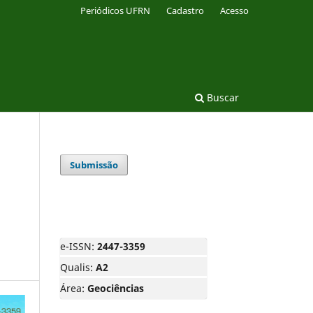
Periódicos UFRN
Cadastro
Acesso
Buscar
Submissão
e-ISSN:
2447-3359
Qualis:
A2
Área:
Geociências