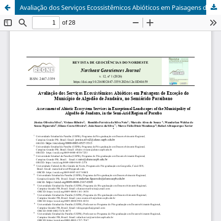
Avaliação dos Serviços Ecossistêmicos Abióticos em Paisagens de Exceção do Município de Algodão de Jandaíra, no Semiárido Paraibano