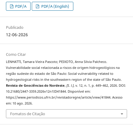
PDF/A
PDF/A (English)
Publicado
12-06-2026
Como Citar
LENHATTI, Tamara Vieira Pascoto; PEIXOTO, Anna Silvia Palcheco.
Vulnerabilidade social relacionada a riscos de origem hidrogeológicos na
região sudeste do estado de São Paulo: Social vulnerability related to
hydrogeological risks in the southeastern region of the state of São Paulo.
Revista de Geociências do Nordeste
,
[S. l.]
, v. 12, n. 1, p. 449–462, 2026. DOI:
10.21680/2447-3359.2026v12n1ID41844. Disponível em:
https://www.periodicos.ufrn.br/revistadoregne/article/view/41844. Acesso
em: 10 ago. 2026.
Fomatos de Citação