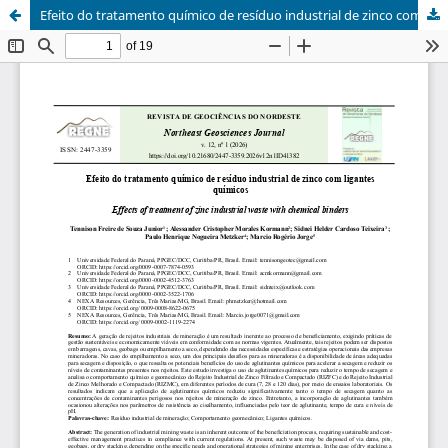
Efeito do tratamento químico de resíduo industrial de zinco com ligantes químicos