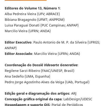
Editores do Volume 13, Número 1
:
Alba Pedreira Vieira (UFV; ABRACE)
Bibiana Bragagnolo (UFMT; ANPPOM)
Luisa Paraguai Donati (PUC Campinas; ANPAP)
Marcilio Vieira (UFRN; ANDA)
Editor Executivo
: Paulo Antonio de M. P. da Silveira (UFRGS;
ANPAP)
Editor Associado
: Marcilio Vieira (UFRN; ANDA)
Coordenação do Dossiê
Videoarte Generativa
:
Regilene Sarzi-Ribeiro (FAAC/UNESP, Brasil)
Ana Sedeño (UMA, Espanha)
Pedro Jorge Agostinho Alves da Veiga (UAb, Portugal)
Edição geral e diagramação dos artigos
:
ARJ
Concepção gráfica original da capa
: LabDesign/UDESC
Hospedagem e suporte OJS
: Portal de Periódicos