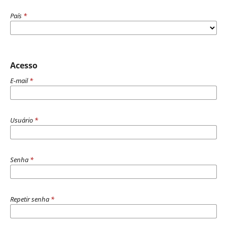
País
*
Acesso
E-mail
*
Usuário
*
Senha
*
Repetir senha
*