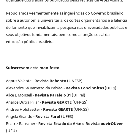
qualidade dos trabalhos publicados pelas revistas de Artes Visuais.
Repudiamos veementemente as ingerências do Governo brasileiro
sobre a autonomia universitária, os cortes orçamentários e a falência
do fomento que inviabilizam a pesquisa nas universidades públicas e
seus objetivos fundamentais, bem como a função social da
educação pública brasileira.
Subscrevem este manifesto:
Agnus Valente -
Revista Rebento
(UNESP)
Alexandre Sá Barretto da Paixão -
Revista Concinnitas
(UERJ)
Alice J. Monsell -
Revista Paralelo 31
(UFPel)
Analice Dutra Pillar -
Revista GEARTE
(UFRGS)
Andrea Hofstaetter -
Revista GEARTE
(UFRGS)
Angela Grando -
Revista Farol
(UFES)
Beatriz Rauscher -
Revista Estado da Arte e Revista ouvirOUver
(UFU)