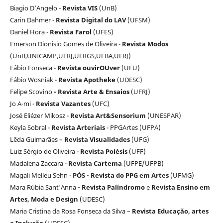
Biagio D’Angelo -
Revista
VIS
(UnB)
Carin Dahmer -
Revista Digital do LAV
(UFSM)
Daniel Hora -
Revista Farol
(UFES)
Emerson Dionisio Gomes de Oliveira -
Revista Modos
(UnB,UNICAMP,UFRJ,UFRGS,UFBA,UERJ)
Fábio Fonseca -
Revista ouvirOUver
(UFU)
Fábio Wosniak -
Revista Apotheke
(UDESC)
Felipe Scovino
- Revista Arte & Ensaios
(UFRJ)
Jo A-mi -
Revista Vazantes
(UFC)
José Eliézer Mikosz -
Revista Art&Sensorium
(UNESPAR)
Keyla Sobral -
Revista Arteriais
- PPGArtes (UFPA)
Lêda Guimarães –
Revista Visualidades
(UFG)
Luiz Sérgio de Oliveira -
Revista Poiésis
(UFF)
Madalena Zaccara -
Revista Cartema
(UFPE/UFPB)
Magali Melleu Sehn -
PÓS - Revista do PPG em Artes
(UFMG)
Mara Rúbia Sant'Anna
- Revista Palíndromo
e
Revista Ensino em
Artes, Moda e Design
(UDESC)
Maria Cristina da Rosa Fonseca da Silva –
Revista Educação, artes