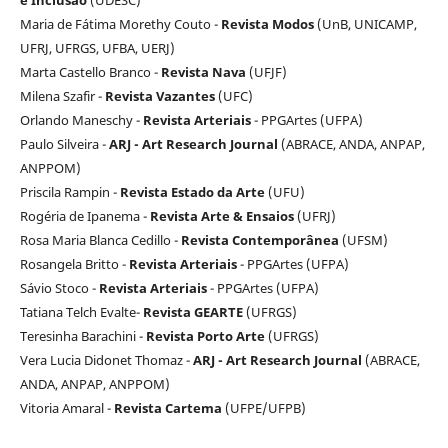
e Inclusão
(UDESC)
Maria de Fátima Morethy Couto -
Revista Modos
(UnB, UNICAMP,
UFRJ, UFRGS, UFBA, UERJ)
Marta Castello Branco -
Revista Nava
(UFJF)
Milena Szafir -
Revista Vazantes
(UFC)
Orlando Maneschy -
Revista Arteriais
- PPGArtes (UFPA)
Paulo Silveira -
ARJ - Art Research Journal
(ABRACE, ANDA, ANPAP,
ANPPOM)
Priscila Rampin -
Revista Estado da Arte
(UFU)
Rogéria de Ipanema -
Revista Arte & Ensaios
(UFRJ)
Rosa Maria Blanca Cedillo -
Revista
Contemporânea
(UFSM)
Rosangela Britto -
Revista Arteriais
- PPGArtes (UFPA)
Sávio Stoco -
Revista Arteriais
- PPGArtes (UFPA)
Tatiana Telch Evalte-
Revista GEARTE
(UFRGS)
Teresinha Barachini -
Revista Porto Arte
(UFRGS)
Vera Lucia Didonet Thomaz -
ARJ - Art Research Journal
(ABRACE,
ANDA, ANPAP, ANPPOM)
Vitoria Amaral -
Revista Cartema
(UFPE/UFPB)