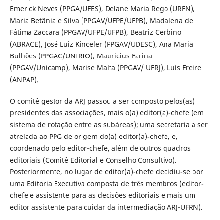
Emerick Neves (PPGA/UFES), Delane Maria Rego (URFN),
Maria Betânia e Silva (PPGAV/UFPE/UFPB), Madalena de
Fátima Zaccara (PPGAV/UFPE/UFPB), Beatriz Cerbino
(ABRACE), José Luiz Kinceler (PPGAV/UDESC), Ana Maria
Bulhões (PPGAC/UNIRIO), Mauricius Farina
(PPGAV/Unicamp), Marise Malta (PPGAV/ UFRJ), Luís Freire
(ANPAP).
O comitê gestor da ARJ passou a ser composto pelos(as)
presidentes das associações, mais o(a) editor(a)-chefe (em
sistema de rotação entre as subáreas); uma secretaria a ser
atrelada ao PPG de origem do(a) editor(a)-chefe, e,
coordenado pelo editor-chefe, além de outros quadros
editoriais (Comitê Editorial e Conselho Consultivo).
Posteriormente, no lugar de editor(a)-chefe decidiu-se por
uma Editoria Executiva composta de três membros (editor-
chefe e assistente para as decisões editoriais e mais um
editor assistente para cuidar da intermediação ARJ-UFRN).