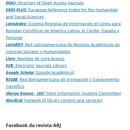
DOAJ
: Directory of Open Access Journals
ERIH PLUS
: European Reference Index for the Humanities
and Social Sciences
LatinIndex
: Sistema Regional de Información en Línea para
Revistas Científicas de América Latina, el Caribe, España y
Portugal
LatinREV
: Red Latinoamericana de Revistas Académicas en
Ciencias Sociales y Humanidades
Livre
: Revistas de Livre Acesso
EZB
: Electronic Journals Library
Google Scholar
(Google Acadêmico)
REDIB
: Red Iberoamericana de Innovación y Conocimiento
Científico
Sherpa Romeo - JISC
(Joint Information Systems Committee)
WordCat
(network of library content and services)
Facebook da revista ARJ