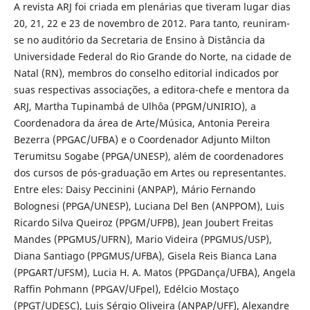
A revista ARJ foi criada em plenárias que tiveram lugar dias
20, 21, 22 e 23 de novembro de 2012. Para tanto, reuniram-
se no auditório da Secretaria de Ensino à Distância da
Universidade Federal do Rio Grande do Norte, na cidade de
Natal (RN), membros do conselho editorial indicados por
suas respectivas associações, a editora-chefe e mentora da
ARJ, Martha Tupinambá de Ulhôa (PPGM/UNIRIO), a
Coordenadora da área de Arte/Música, Antonia Pereira
Bezerra (PPGAC/UFBA) e o Coordenador Adjunto Milton
Terumitsu Sogabe (PPGA/UNESP), além de coordenadores
dos cursos de pós-graduação em Artes ou representantes.
Entre eles: Daisy Peccinini (ANPAP), Mário Fernando
Bolognesi (PPGA/UNESP), Luciana Del Ben (ANPPOM), Luis
Ricardo Silva Queiroz (PPGM/UFPB), Jean Joubert Freitas
Mandes (PPGMUS/UFRN), Mario Videira (PPGMUS/USP),
Diana Santiago (PPGMUS/UFBA), Gisela Reis Bianca Lana
(PPGART/UFSM), Lucia H. A. Matos (PPGDança/UFBA), Angela
Raffin Pohmann (PPGAV/UFpel), Edélcio Mostaço
(PPGT/UDESC), Luis Sérgio Oliveira (ANPAP/UFF), Alexandre