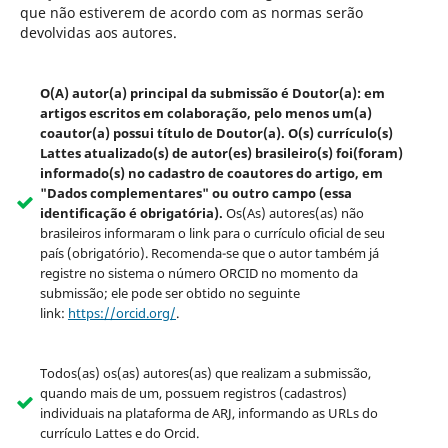
que não estiverem de acordo com as normas serão
devolvidas aos autores.
O(A) autor(a) principal da submissão é Doutor(a): em
artigos escritos em colaboração, pelo menos um(a)
coautor(a) possui título de Doutor(a). O(s) currículo(s)
Lattes atualizado(s) de autor(es) brasileiro(s) foi(foram)
informado(s) no cadastro de coautores do artigo, em
"Dados complementares" ou outro campo (essa
identificação é obrigatória).
Os(As) autores(as) não
brasileiros informaram o link para o currículo oficial de seu
país (obrigatório). Recomenda-se que o autor também já
registre no sistema o número ORCID no momento da
submissão; ele pode ser obtido no seguinte
link:
https://orcid.org/
.
Todos(as) os(as) autores(as) que realizam a submissão,
quando mais de um, possuem registros (cadastros)
individuais na plataforma de ARJ, informando as URLs do
currículo Lattes e do Orcid.