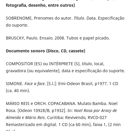
fotografia, desenho, entre outros)
SOBRENOME, Prenomes do autor.
Título
. Data. Especificação
do suporte.
BRUSCKY, Paulo. Ensaio. 2008. Tubos e papel picado.
Documento sonoro (Disco, CD, cassete)
COMPOSITOR (ES) ou INTÉRPRETE (S),
título
, local,
gravadora (ou equivalente), data e especificação do suporte.
SIMONE.
Face a face
. [S.l.]: Emi-Odeon Brasil, p1977. 1 CD
(ca. 40 min).
MÁRIO REIS e ORCH. COPACABANA. Mulato Bamba. Noel
Rosa. [Odeon 10928/B, p1932]. In:
Noel Rosa por Aracy de
Almeida e Mário Reis
. Curitiba: Revivendo, RVCD-027
Remasterizado em digital. 1 CD (ca 60 min), faixa 1, (2 min