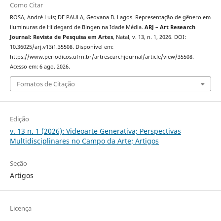
Como Citar
ROSA, André Luís; DE PAULA, Geovana B. Lagos. Representação de gênero em
iluminuras de Hildegard de Bingen na Idade Média.
ARJ – Art Research
Journal: Revista de Pesquisa em Artes
, Natal, v. 13, n. 1, 2026. DOI:
10.36025/arj.v13i1.35508. Disponível em:
https://www.periodicos.ufrn.br/artresearchjournal/article/view/35508.
Acesso em: 6 ago. 2026.
Fomatos de Citação
Edição
v. 13 n. 1 (2026): Videoarte Generativa; Perspectivas
Multidisciplinares no Campo da Arte; Artigos
Seção
Artigos
Licença