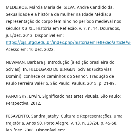
MEDEIROS, Márcia Maria de; SILVA, André Candido da.
Sexualidade e a história da mulher na Idade Média: a
representação do corpo feminino no período medieval nos
séculos X a XII. História em Reflexão. v. 7, n. 14, Dourados,
jul./dez. 2013. Disponível em:
https://ojs.ufgd.edu.br/index.php/historiaemreflexao/article/v
Acesso em: 10 dez. 2022.
NEWMAN, Barbara J. Introdução [à edição brasileira do
Scivias]. In. HILDEGARD DE BINGEN. Scivias (Scito vias
Domini): conhece os caminhos do Senhor. Tradução de
Paulo Ferreira Valério. São Paulo: Paulus, 2015. p. 21-89.
PANOFSKY, Erwin. Significado nas artes visuais. São Paulo:
Perspectiva, 2012.
PESAVENTO, Sandra Jatahy. Cultura e Representações, uma
trajetória. Anos 90, Porto Alegre, v. 13, n. 23/24, p. 45-58,
jan./dez. 2006. Disponível em: