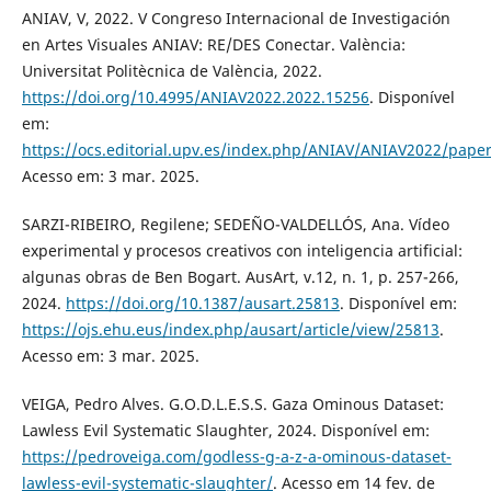
ANIAV, V, 2022. V Congreso Internacional de Investigación
en Artes Visuales ANIAV: RE/DES Conectar. València:
Universitat Politècnica de València, 2022.
https://doi.org/10.4995/ANIAV2022.2022.15256
. Disponível
em:
https://ocs.editorial.upv.es/index.php/ANIAV/ANIAV2022/pape
Acesso em: 3 mar. 2025.
SARZI-RIBEIRO, Regilene; SEDEÑO-VALDELLÓS, Ana. Vídeo
experimental y procesos creativos con inteligencia artificial:
algunas obras de Ben Bogart. AusArt, v.12, n. 1, p. 257-266,
2024.
https://doi.org/10.1387/ausart.25813
. Disponível em:
https://ojs.ehu.eus/index.php/ausart/article/view/25813
.
Acesso em: 3 mar. 2025.
VEIGA, Pedro Alves. G.O.D.L.E.S.S. Gaza Ominous Dataset:
Lawless Evil Systematic Slaughter, 2024. Disponível em:
https://pedroveiga.com/godless-g-a-z-a-ominous-dataset-
lawless-evil-systematic-slaughter/
. Acesso em 14 fev. de