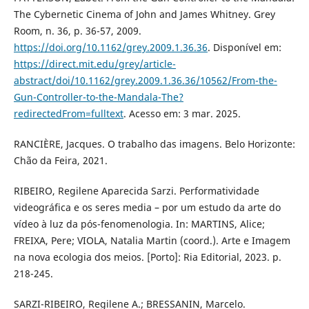
The Cybernetic Cinema of John and James Whitney. Grey
Room, n. 36, p. 36-57, 2009.
https://doi.org/10.1162/grey.2009.1.36.36
. Disponível em:
https://direct.mit.edu/grey/article-
abstract/doi/10.1162/grey.2009.1.36.36/10562/From-the-
Gun-Controller-to-the-Mandala-The?
redirectedFrom=fulltext
. Acesso em: 3 mar. 2025.
RANCIÈRE, Jacques. O trabalho das imagens. Belo Horizonte:
Chão da Feira, 2021.
RIBEIRO, Regilene Aparecida Sarzi. Performatividade
videográfica e os seres media – por um estudo da arte do
vídeo à luz da pós-fenomenologia. In: MARTINS, Alice;
FREIXA, Pere; VIOLA, Natalia Martin (coord.). Arte e Imagem
na nova ecologia dos meios. [Porto]: Ria Editorial, 2023. p.
218-245.
SARZI-RIBEIRO, Regilene A.; BRESSANIN, Marcelo.