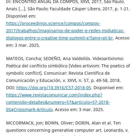
In: ENCONTRO ANUAL DA COMPÓS, XXVI, 2017, São Paulo.
Anais [...]. São Paulo: Faculdade Cásper Líbero, 2017. p. 1-21.
Disponível em:
https://proceedings.science/compos/compos-
2017/trabalhos/imaginarios-de-poder-e-redes-midiaticas-
dialogos-entre-o-creative-time-summit-e?lang=pt-br
. Acesso
em: 3 mar. 2025.
MATEOS, Concha; SEDEÑO, Ana Valdellós. Videoartivismo:
Poética del conflicto simbólico [Video artivism: The poetics of
symbolic conflict]. Comunicar: Revista Científica de
Comunicación y Educación, v. XXVI, n. 57, p. 49-58, 2018.
DOI:
https://doi.org/10.3916/C57-2018-05
. Disponível em:
https://www.revistacomunicar.com/index.php?
contenido=detalles&numero=57&articulo=57-2018-
05#Crossmark-Articulo
. Acesso em: 3 mar. 2025.
MCCORMACK, Jon; BOWN, Oliver; DORIN, Alan et al. Ten
questions concerning generative computer art. Leonardo, v.