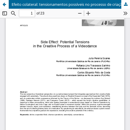
Efeito colateral: tensionamentos possíveis no processo de criação de uma videodança