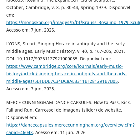
October, Cambridge, v. 8, p. 30-44, Spring 1979. Disponível
em:
https://monoskop.org/images/b/bf/Krauss_Rosalind_1979_Scul
Acesso em: 7 jun. 2025.
LYONS, Stuart. Singing Horace in antiquity and the early
middle ages. Early Music History, v. 40, p. 167-205, 2021.
DOI: 10.1017/S0261127921000085. Disponível em:
https://www.cambridge.org/core/journals/early-music-
history/article/singing-horace-in-antiquity-and-the-early-
middle-ages/5BFBDB7C34DC8AE3311BF281291B7B05
.
Acesso em: 7 jun. 2025.
MERCE CUNNINGHAM DANCE CAPSULES. How to Pass, Kick,
Fall and Run. Carrossel de imagens (slider) de website.
Disponível em:
https://dancecapsules.mercecunningham.org/overview.cfm?
capid=46043
. Acesso em: 11 jun. 2026