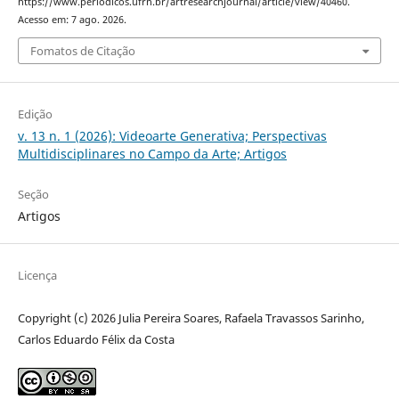
https://www.periodicos.ufrn.br/artresearchjournal/article/view/40460.
Acesso em: 7 ago. 2026.
Fomatos de Citação
Edição
v. 13 n. 1 (2026): Videoarte Generativa; Perspectivas
Multidisciplinares no Campo da Arte; Artigos
Seção
Artigos
Licença
Copyright (c) 2026 Julia Pereira Soares, Rafaela Travassos Sarinho,
Carlos Eduardo Félix da Costa