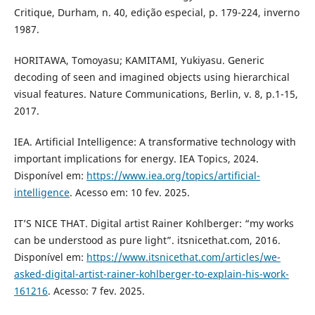
Critique, Durham, n. 40, edição especial, p. 179-224, inverno
1987.
HORITAWA, Tomoyasu; KAMITAMI, Yukiyasu. Generic
decoding of seen and imagined objects using hierarchical
visual features. Nature Communications, Berlin, v. 8, p.1-15,
2017.
IEA. Artificial Intelligence: A transformative technology with
important implications for energy. IEA Topics, 2024.
Disponível em:
https://www.iea.org/topics/artificial-
intelligence
. Acesso em: 10 fev. 2025.
IT’S NICE THAT. Digital artist Rainer Kohlberger: “my works
can be understood as pure light”. itsnicethat.com, 2016.
Disponível em:
https://www.itsnicethat.com/articles/we-
asked-digital-artist-rainer-kohlberger-to-explain-his-work-
161216
. Acesso: 7 fev. 2025.