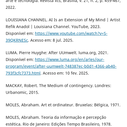
arte e tecnologia. Revista VIS, Brasília, v. 21, n. 2, p. 459-467,
2022.
LOUISIANA CHANNEL. AI Is an Extension of My Mind | Artist
Refik Anadol | Louisiana Channel. YouTube, 2023.
Disponível em:
https://www.youtube.com/watch?v=S-
39QKRNESc
. Acesso em: 8 jul. 2025.
LUMA. Pierre Huyghe: After UUmwelt. luma.org, 2021.
Disponível em:
https://www.luma.org/en/arles/our-
program/event/after-uumwelt-748387ec-b0d1-4366-ab40-
793f3cfc7373.html
. Acesso em: 10 fev. 2025.
MACKAY, Robert. The Medium of contingency. Londres:
Urbanomic, 2015.
MOLES, Abraham. Art et ordinateur. Bruxelas: Bélgica, 1971.
MOLES, Abraham. Teoria da informação e percepção
estética. Rio de Janeiro: Edições Tempo Brasileiro, 1978.