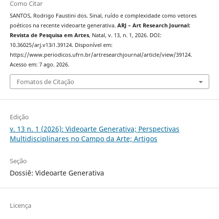
Como Citar
SANTOS, Rodrigo Faustini dos. Sinal, ruído e complexidade como vetores
poéticos na recente videoarte generativa.
ARJ – Art Research Journal:
Revista de Pesquisa em Artes
, Natal, v. 13, n. 1, 2026. DOI:
10.36025/arj.v13i1.39124. Disponível em:
https://www.periodicos.ufrn.br/artresearchjournal/article/view/39124.
Acesso em: 7 ago. 2026.
Fomatos de Citação
Edição
v. 13 n. 1 (2026): Videoarte Generativa; Perspectivas
Multidisciplinares no Campo da Arte; Artigos
Seção
Dossiê: Videoarte Generativa
Licença