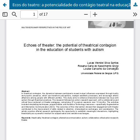
Ecos do teatro: a potencialidade do contágio teatral na educação de crianças com autismo