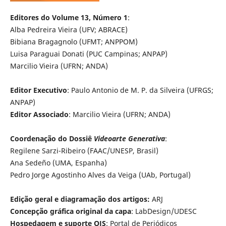
Editores do Volume 13, Número 1
:
Alba Pedreira Vieira (UFV; ABRACE)
Bibiana Bragagnolo (UFMT; ANPPOM)
Luisa Paraguai Donati (PUC Campinas; ANPAP)
Marcilio Vieira (UFRN; ANDA)
Editor Executivo
: Paulo Antonio de M. P. da Silveira (UFRGS;
ANPAP)
Editor Associado
: Marcilio Vieira (UFRN; ANDA)
Coordenação do Dossiê
Videoarte Generativa
:
Regilene Sarzi-Ribeiro (FAAC/UNESP, Brasil)
Ana Sedeño (UMA, Espanha)
Pedro Jorge Agostinho Alves da Veiga (UAb, Portugal)
Edição geral e diagramação dos artigos
:
ARJ
Concepção gráfica original da capa
: LabDesign/UDESC
Hospedagem e suporte OJS
: Portal de Periódicos