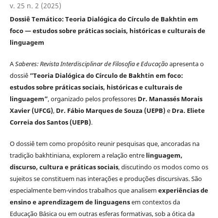
v. 25 n. 2 (2025)
Dossiê Temático: Teoria Dialógica do Círculo de Bakhtin em
foco — estudos sobre práticas sociais, históricas e culturais de
linguagem
A
Saberes: Revista Interdisciplinar de Filosofia e Educação
apresenta o
dossiê
“Teoria Dialógica do Círculo de Bakhtin em foco:
estudos sobre práticas sociais, históricas e culturais de
linguagem”
, organizado pelos professores
Dr. Manassés Morais
Xavier (UFCG)
,
Dr. Fábio Marques de Souza (UEPB)
e
Dra. Eliete
Correia dos Santos (UEPB)
.
O dossiê tem como propósito reunir pesquisas que, ancoradas na
tradição bakhtiniana, explorem a relação entre
linguagem,
discurso, cultura e práticas sociais
, discutindo os modos como os
sujeitos se constituem nas interações e produções discursivas. São
especialmente bem-vindos trabalhos que analisem
experiências de
ensino e aprendizagem de linguagens
em contextos da
Educação Básica ou em outras esferas formativas, sob a ótica da