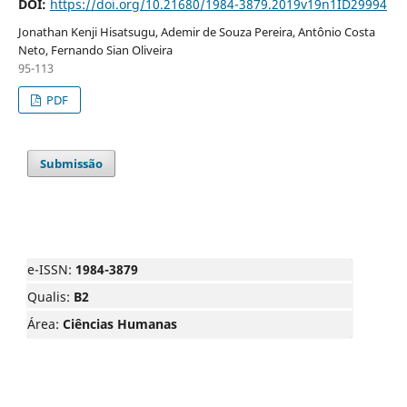
DOI:
https://doi.org/10.21680/1984-3879.2019v19n1ID29994
Jonathan Kenji Hisatsugu, Ademir de Souza Pereira, Antônio Costa
Neto, Fernando Sian Oliveira
95-113
PDF
Submissão
e-ISSN:
1984-3879
Qualis:
B2
Área:
Ciências Humanas