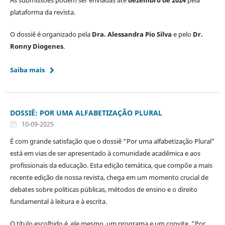
As submissões podem ser enviadas até
dezembro de 2024
pela
plataforma da revista.
O dossiê é organizado pela
Dra. Alessandra Pio Silva
e pelo
Dr.
Ronny Diogenes
.
Saiba mais
DOSSIÊ: POR UMA ALFABETIZAÇÃO PLURAL
10-09-2025
É com grande satisfação que o dossiê “Por uma alfabetização Plural”
está em vias de ser apresentado à comunidade acadêmica e aos
profissionais da educação. Esta edição temática, que compõe a mais
recente edição de nossa revista, chega em um momento crucial de
debates sobre políticas públicas, métodos de ensino e o direito
fundamental à leitura e à escrita.
O título escolhido é, ele mesmo, um programa e um convite. “Por