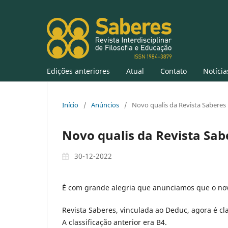
Edições anteriores
Atual
Contato
Notícia
Início
/
Anúncios
/
Novo qualis da Revista Saberes
Novo qualis da Revista Sab
30-12-2022
É com grande alegria que anunciamos que o nov
Revista Saberes, vinculada ao Deduc, agora é cl
A classificação anterior era B4.