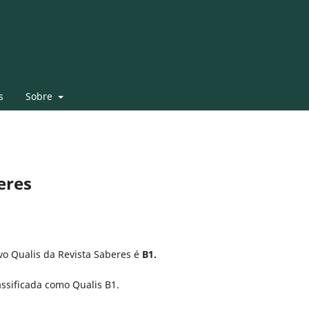
s
Sobre
eres
o Qualis da Revista Saberes é
B1.
assificada como Qualis B1.