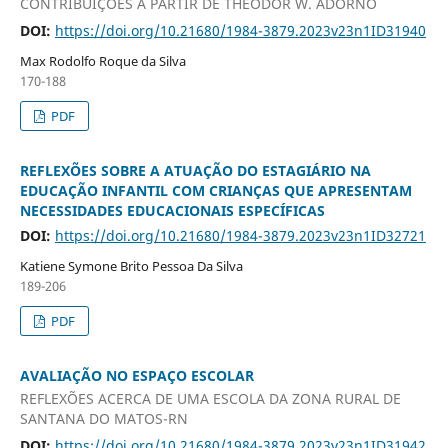
CONTRIBUIÇÕES A PARTIR DE THEODOR W. ADORNO
DOI:
https://doi.org/10.21680/1984-3879.2023v23n1ID31940
Max Rodolfo Roque da Silva
170-188
PDF
REFLEXÕES SOBRE A ATUAÇÃO DO ESTAGIÁRIO NA
EDUCAÇÃO INFANTIL COM CRIANÇAS QUE APRESENTAM
NECESSIDADES EDUCACIONAIS ESPECÍFICAS
DOI:
https://doi.org/10.21680/1984-3879.2023v23n1ID32721
Katiene Symone Brito Pessoa Da Silva
189-206
PDF
AVALIAÇÃO NO ESPAÇO ESCOLAR
REFLEXÕES ACERCA DE UMA ESCOLA DA ZONA RURAL DE
SANTANA DO MATOS-RN
DOI:
https://doi.org/10.21680/1984-3879.2023v23n1ID31942