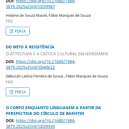
DOI:
https://doi.org/10.21680/1984-
3879.2025v25n01ID39987
Helaine de Souza Maciel, Fábio Marques de Souza
FI02
PDF/A
DO MITO À RESISTÊNCIA
O ÄTTESTUPA E A CRÍTICA CULTURAL EM NORSEMEN
DOI:
https://doi.org/10.21680/1984-
3879.2025v25n01ID40622
Déborah Letícia Ferreira de Sousa , Fábio Marques de Souza
FI03
PDF/A
O CORPO ENQUANTO LINGUAGEM A PARTIR DA
PERSPECTIVA DO CÍRCULO DE BAKHTIN
DOI:
https://doi.org/10.21680/1984-
3879.2025v25n01ID39939