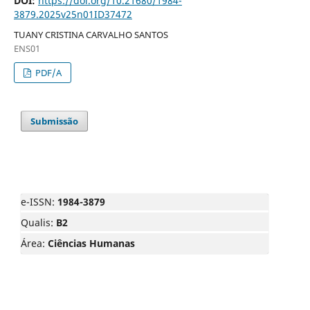
DOI:
https://doi.org/10.21680/1984-
3879.2025v25n01ID37472
TUANY CRISTINA CARVALHO SANTOS
ENS01
PDF/A
Submissão
e-ISSN:
1984-3879
Qualis:
B2
Área:
Ciências Humanas