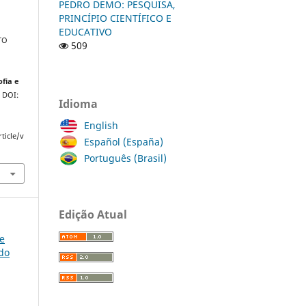
PEDRO DEMO: PESQUISA,
PRINCÍPIO CIENTÍFICO E
EDUCATIVO
TO
509
.
ofia e
. DOI:
Idioma
English
ticle/v
Español (España)
Português (Brasil)
Edição Atual
ce
do