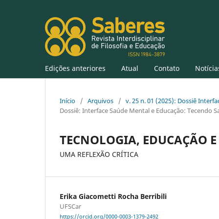
Edições anteriores
Atual
Contato
Notícia
Início
/
Arquivos
/
v. 25 n. 01 (2025): Dossiê Inter
Dossiê: Interface Saúde Mental e Educação: Tecendo Sa
TECNOLOGIA, EDUCAÇÃO E
UMA REFLEXÃO CRÍTICA
Erika Giacometti Rocha Berribili
UFSCar
https://orcid.org/0000-0003-1379-2492