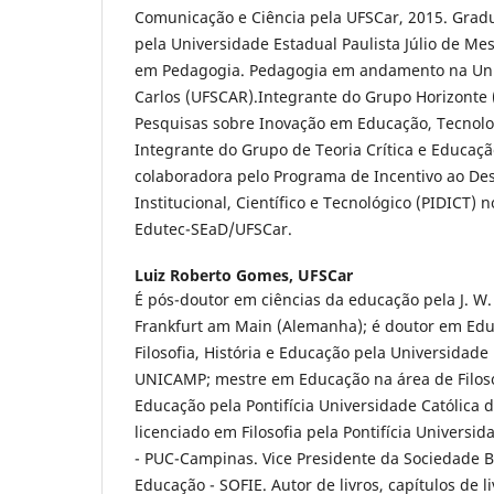
Comunicação e Ciência pela UFSCar, 2015. Grad
pela Universidade Estadual Paulista Júlio de Me
em Pedagogia. Pedagogia em andamento na Uni
Carlos (UFSCAR).Integrante do Grupo Horizonte
Pesquisas sobre Inovação em Educação, Tecnolo
Integrante do Grupo de Teoria Crítica e Educaçã
colaboradora pelo Programa de Incentivo ao De
Institucional, Científico e Tecnológico (PIDICT) 
Edutec-SEaD/UFSCar.
Luiz Roberto Gomes,
UFSCar
É pós-doutor em ciências da educação pela J. W.
Frankfurt am Main (Alemanha); é doutor em Edu
Filosofia, História e Educação pela Universidad
UNICAMP; mestre em Educação na área de Filosof
Educação pela Pontifícia Universidade Católica 
licenciado em Filosofia pela Pontifícia Universi
- PUC-Campinas. Vice Presidente da Sociedade Bra
Educação - SOFIE. Autor de livros, capítulos de l