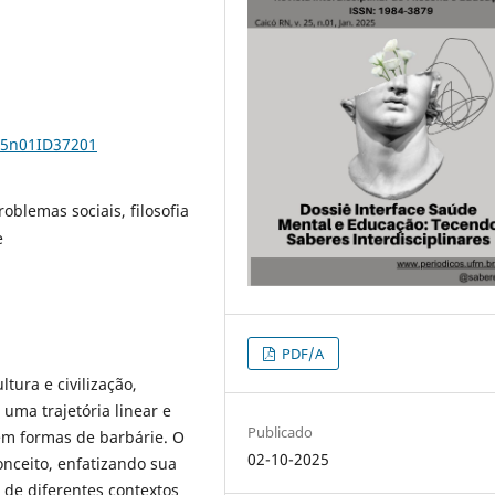
v25n01ID37201
oblemas sociais, filosofia
e
PDF/A
ltura e civilização,
uma trajetória linear e
Publicado
 em formas de barbárie. O
02-10-2025
onceito, enfatizando sua
 de diferentes contextos