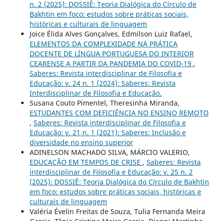
n. 2 (2025): DOSSIÊ: Teoria Dialógica do Círculo de
Bakhtin em foco: estudos sobre práticas sociais,
históricas e culturais de linguagem
Joice Élida Alves Gonçalves, Edmilson Luiz Rafael,
ELEMENTOS DA COMPLEXIDADE NA PRÁTICA
DOCENTE DE LÍNGUA PORTUGUESA DO INTERIOR
CEARENSE A PARTIR DA PANDEMIA DO COVID-19
,
Saberes: Revista interdisciplinar de Filosofia e
Educação: v. 24 n. 1 (2024): Saberes: Revista
Interdisciplinar de Filosofia e Educação.
Susana Couto Pimentel, Theresinha Miranda,
ESTUDANTES COM DEFICIÊNCIA NO ENSINO REMOTO
,
Saberes: Revista interdisciplinar de Filosofia e
Educação: v. 21 n. 1 (2021): Saberes: Inclusão e
diversidade no ensino superior
ADINELSON MACHADO SILVA, MÁRCIO VALERIO,
EDUCAÇÃO EM TEMPOS DE CRISE
,
Saberes: Revista
interdisciplinar de Filosofia e Educação: v. 25 n. 2
(2025): DOSSIÊ: Teoria Dialógica do Círculo de Bakhtin
em foco: estudos sobre práticas sociais, históricas e
culturais de linguagem
Valéria Évelin Freitas de Souza, Tulia Fernanda Meira