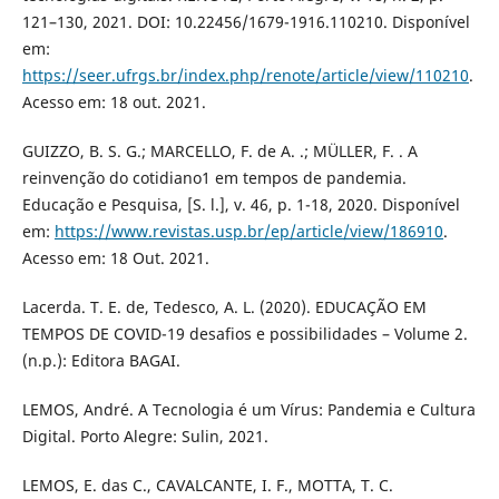
121–130, 2021. DOI: 10.22456/1679-1916.110210. Disponível
em:
https://seer.ufrgs.br/index.php/renote/article/view/110210
.
Acesso em: 18 out. 2021.
GUIZZO, B. S. G.; MARCELLO, F. de A. .; MÜLLER, F. . A
reinvenção do cotidiano1 em tempos de pandemia.
Educação e Pesquisa, [S. l.], v. 46, p. 1-18, 2020. Disponível
em:
https://www.revistas.usp.br/ep/article/view/186910
.
Acesso em: 18 Out. 2021.
Lacerda. T. E. de, Tedesco, A. L. (2020). EDUCAÇÃO EM
TEMPOS DE COVID-19 desafios e possibilidades – Volume 2.
(n.p.): Editora BAGAI.
LEMOS, André. A Tecnologia é um Vírus: Pandemia e Cultura
Digital. Porto Alegre: Sulin, 2021.
LEMOS, E. das C., CAVALCANTE, I. F., MOTTA, T. C.