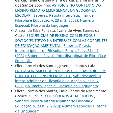
Garcia, Tânia Cristina Meira Garcia, Djanni Martinho
dos Santos Sobrinho,
AS TDIC’S NO CONTEXTO DO
ENSINO REMOTO EMERGENCAL DA GEOGRAFIA
ESCOLAR
,
Saberes: Revista interdisciplinar de
Filosofia e Educação: v. 23 n. 2 (2023): Número
Especial: Filosofia da Linguagem
Aleson da Silva Fonseca, Ivaneide Alves Soares da
Costa,
SEQUÊNCIAS DE ENSINO COM ENFOQUE
SOCIOCIENTÍFICO NA INTERFACE COM AS CORRENTES
DE EDUCAÇÃO AMBIENTAL
,
Saberes: Revista
interdisciplinar de Filosofia e Educação: v. 24 n. 1
(2024): Saberes: Revista Interdisciplinar de Filosofia e
Educação.
Eliete Correia dos Santos, Josenilda Santos Luiz,
PROTAGONISMO DOCENTE E OS USOS DAS TDICS EM
CONTEXTO DE ENSINO REMOTO
,
Saberes: Revista
interdisciplinar de Filosofia e Educação: v. 23 n. 2
(2023): Número Especial: Filosofia da Linguagem
Eliete Correia dos Santos, Lídia Santos do Nascimento
Gomes,
O ENSINO DE GÊNEROS ACADÊMICOS
,
Saberes: Revista interdisciplinar de Filosofia e
Educação: v. 23 n. 2 (2023): Número Especial: Filosofia
da Linguagem