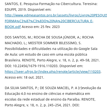
SANTOS, E. Pesquisa-Formação na Cibercultura. Teresina:
EDUFPI, 2019. Disponível em:
http://www.edmeasantos.pro.br/assets/livros/Livro%20PESQUI
FORMA%C3%87%C3%83O%20NA%20CIBERCULTURA_E-
BOOK.pdf
Acesso em: 25 fev. 2023
DOS SANTOS, M.; ROCHA DE SOUSA JÚNIOR, A.; ROCHA
MACHADO, L.; MEISTER SOMMER BILESSIMO, S.
Possibilidades e dificuldades na utilização do Google Sala
de Aula: um estudo de caso em uma escola pública
Brasileira. RENOTE, Porto Alegre, v. 18, n. 2, p. 49–58, 2021.
DOI: 10.22456/1679-1916.110203. Disponível em:
https://seer.ufrgs.br/index.php/renote/article/view/110203
.
Acesso em: 18 out. 2021.
DA SILVA SANTOS, P.; DE SOUZA MACIEL, P. A (r)evolução da
Educação 4.0 no ensino de ciências e matemática em
escolas da rede estadual de ensino da Paraíba. RENOTE,
Porto Alegre, v. 18, n. 2, p. 245–254, 2021. DOI: