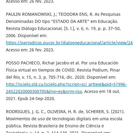
Acesso em: 26 fev. 2023.
PAULIN ROMANOWSKI, J.; TEODORA ENS, R. As Pesquisas
Denominadas DO tipo “ESTADO DA ARTE” em Educação.
Revista Diálogo Educacional, [S. l.], v. 6, n. 19, p. p. 37–50,
2006. Disponível em:
https://periodicos.pucpr.br/dialogoeducacional/article/view/2
Acesso em: 26 fev. 2023.
POSSO PACHECO, Richar Jacobo et al. Por una Educación
Física virtual en tiempos de COVID. Revista Podium, Pinar
del Río, v. 15, n. 3, p. 705-716, dic. 2020. Disponível em:
http://scielo.sld.cu/scielo.php?script=sci_arttext&pid=S1996-
24522020000300705&lng=es&nrm=iso
. Acesso em 18 out.
2021. Epub 24-Sep-2020.
RODRIGUES, J. G. C., OLIVEIRA, H. R. de, SCHERER, S. (2021).
Movimentos de uso de tecnologias digitais em uma escola
pública. Revista Brasileira de Ensino de Ciência e
Tecnologia, v. 14, n. 2, 114-130, 2021. Disponível em: