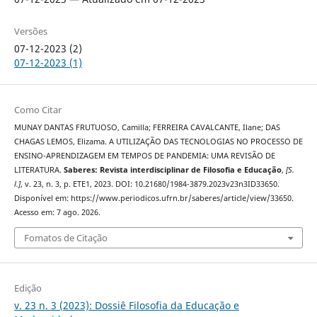
Versões
07-12-2023 (2)
07-12-2023 (1)
Como Citar
MUNAY DANTAS FRUTUOSO, Camilla; FERREIRA CAVALCANTE, Ilane; DAS
CHAGAS LEMOS, Elizama. A UTILIZAÇÃO DAS TECNOLOGIAS NO PROCESSO DE
ENSINO-APRENDIZAGEM EM TEMPOS DE PANDEMIA: UMA REVISÃO DE
LITERATURA.
Saberes: Revista interdisciplinar de Filosofia e Educação
,
[S.
l.]
, v. 23, n. 3, p. ETE1, 2023. DOI: 10.21680/1984-3879.2023v23n3ID33650.
Disponível em: https://www.periodicos.ufrn.br/saberes/article/view/33650.
Acesso em: 7 ago. 2026.
Fomatos de Citação
Edição
v. 23 n. 3 (2023): Dossiê Filosofia da Educação e