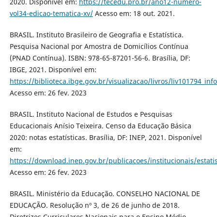
2020. Disponível em:
https://tecedu.pro.br/ano12-numero-
vol34-edicao-tematica-xv/
Acesso em: 18 out. 2021.
BRASIL. Instituto Brasileiro de Geografia e Estatística.
Pesquisa Nacional por Amostra de Domicílios Contínua
(PNAD Contínua). ISBN: 978-65-87201-56-6. Brasília, DF:
IBGE, 2021. Disponível em:
https://biblioteca.ibge.gov.br/visualizacao/livros/liv101794_inf
Acesso em: 26 fev. 2023
BRASIL. Instituto Nacional de Estudos e Pesquisas
Educacionais Anísio Teixeira. Censo da Educação Básica
2020: notas estatísticas. Brasília, DF: INEP, 2021. Disponível
em:
https://download.inep.gov.br/publicacoes/institucionais/estati
Acesso em: 26 fev. 2023
BRASIL. Ministério da Educação. CONSELHO NACIONAL DE
EDUCAÇÃO. Resolução nº 3, de 26 de junho de 2018.
Diretrizes Curriculares Nacionais para o Ensino Médio.