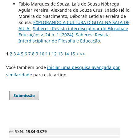
Fábio Marques de Souza, Laís de Sousa Nóbrega
Aguiar Pereira, Alexandre de Souza Cruz, Inácio Hélio
Moreira do Nascimento, Déborah Letícia Ferreira de
Sousa,
EXPLORANDO A CULTURA DIGITAL NA SALA DE
AULA
,
Saberes: Revista interdisciplinar de Filosofia e
Educação: v. 24 n. 1 (2024): Saberes: Revista
Interdisciplinar de Filosofia e Educação.
1
2
3
4
5
6
7
8
9
10
11
12
13
14
15
>
>>
Você também pode
iniciar uma pesquisa avançada por
similaridade
para este artigo.
Submissão
e-ISSN:
1984-3879