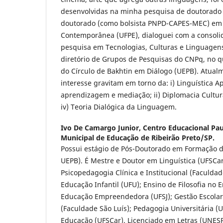
desenvolvidas na minha pesquisa de doutorado 
doutorado (como bolsista PNPD-CAPES-MEC) em
Contemporânea (UFPE), dialoguei com a consoli
pesquisa em Tecnologias, Culturas e Linguagens
diretório de Grupos de Pesquisas do CNPq, no q
do Círculo de Bakhtin em Diálogo (UEPB). Atua
interesse gravitam em torno da: i) Linguística A
aprendizagem e mediação; ii) Diplomacia Cultural
iv) Teoria Dialógica da Linguagem.
Ivo De Camargo Junior,
Centro Educacional Paul
Municipal de Educação de Ribeirão Preto/SP.
Possui estágio de Pós-Doutorado em Formação d
UEPB). É Mestre e Doutor em Linguística (UFSCar
Psicopedagogia Clínica e Institucional (Faculdad
Educação Infantil (UFU); Ensino de Filosofia no 
Educação Empreendedora (UFSJ); Gestão Escolar
(Faculdade São Luís); Pedagogia Universitária (
Educação (UFSCar). Licenciado em Letras (UNESP/A