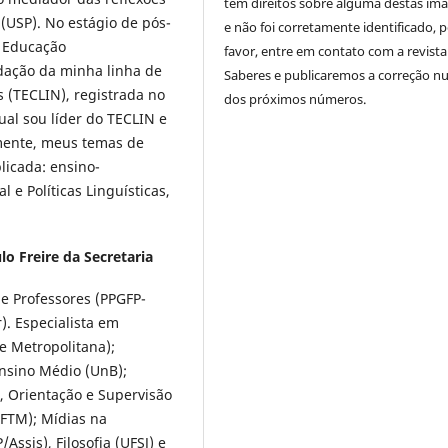
tem direitos sobre alguma destas im
(USP). No estágio de pós-
e não foi corretamente identificado, 
 Educação
favor, entre em contato com a revista
dação da minha linha de
Saberes e publicaremos a correção 
 (TECLIN), registrada no
dos próximos números.
ual sou líder do TECLIN e
lmente, meus temas de
plicada: ensino-
 e Políticas Linguísticas,
o Freire da Secretaria
e Professores (PPGFP-
). Especialista em
e Metropolitana);
Ensino Médio (UnB);
, Orientação e Supervisão
UFTM); Mídias na
ssis), Filosofia (UFSJ) e