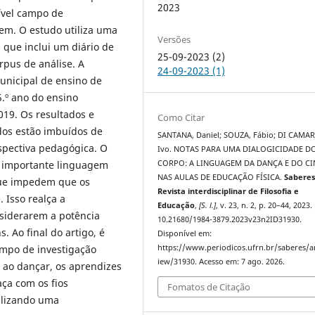
2023
ível campo de
gem. O estudo utiliza uma
Versões
 que inclui um diário de
25-09-2023 (2)
rpus de análise. A
24-09-2023 (1)
unicipal de ensino de
.º ano do ensino
19. Os resultados e
Como Citar
dos estão imbuídos de
SANTANA, Daniel; SOUZA, Fábio; DI CAMA
spectiva pedagógica. O
Ivo. NOTAS PARA UMA DIALOGICIDADE D
CORPO: A LINGUAGEM DA DANÇA E DO C
ma importante linguagem
NAS AULAS DE EDUCAÇÃO FÍSICA.
Saberes
que impedem que os
Revista interdisciplinar de Filosofia e
 Isso realça a
Educação
,
[S. l.]
, v. 23, n. 2, p. 20–44, 2023.
nsiderarem a potência
10.21680/1984-3879.2023v23n2ID31930.
. Ao final do artigo, é
Disponível em:
https://www.periodicos.ufrn.br/saberes/ar
mpo de investigação
iew/31930. Acesso em: 7 ago. 2026.
 ao dançar, os aprendizes
ça com os fios
Fomatos de Citação
ilizando uma