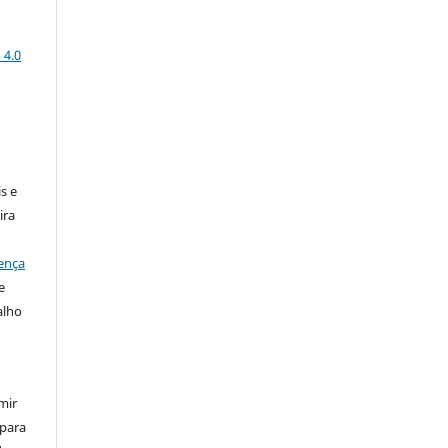
 4.0
:
s e
ira
ença
e
alho
mir
 para