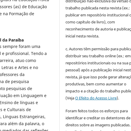
distribuição não-exclusiva da versão 
essores (as) de Educação
trabalho publicada nesta revista (ex.:
a e na Formação de
publicar em repositório institucional 
como capítulo de livro), com
reconhecimento de autoria e publica
inicial nesta revista.
l da Paraíba
ais sempre foram uma
c. Autores têm permissão para publica
 e profissional. Tendo a
distribuir seu trabalho online (ex.: em
arreira, atuo como
repositórios institucionais ou na sua 
Letras e Artes e no
pessoal) após a publicação inicial nes
ofessores da
revista, já que isso pode gerar alteraç
nha de pesquisa
produtivas, bem como aumentar o
nto pesquisas de
impacto e a citação do trabalho publ
duação em Linguagem e
(Veja
O Efeito do Acesso Livre
).
Ensino de línguas e
as e Culturais de
Foram feitos todos os esforços para
, Línguas Estrangeiras,
identificar e creditar os detentores de
ara além da palavra, o
direitos sobre as imagens publicadas.
o mediador das reflexões