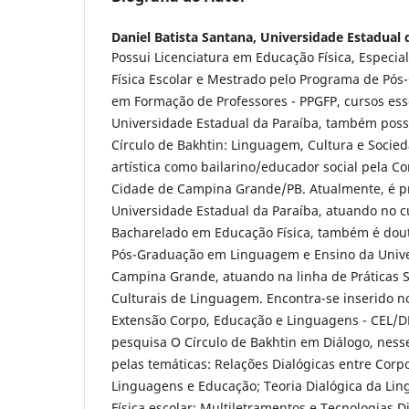
Daniel Batista Santana,
Universidade Estadual 
Possui Licenciatura em Educação Física, Especi
Física Escolar e Mestrado pelo Programa de Pós
em Formação de Professores - PPGFP, cursos ess
Universidade Estadual da Paraíba, também poss
Círculo de Bakhtin: Linguagem, Cultura e Socie
artística como bailarino/educador social pela 
Cidade de Campina Grande/PB. Atualmente, é pr
Universidade Estadual da Paraíba, atuando no c
Bacharelado em Educação Física, também é do
Pós-Graduação em Linguagem e Ensino da Unive
Campina Grande, atuando na linha de Práticas So
Culturais de Linguagem. Encontra-se inserido n
Extensão Corpo, Educação e Linguagens - CEL/
pesquisa O Círculo de Bakhtin em Diálogo, ness
pelas temáticas: Relações Dialógicas entre Corpo
Linguagens e Educação; Teoria Dialógica da L
Física escolar; Multiletramentos e Tecnologias D