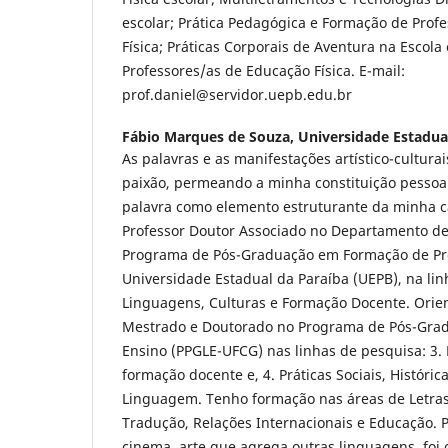
escolar; Prática Pedagógica e Formação de Prof
Física; Práticas Corporais de Aventura na Escol
Professores/as de Educação Física. E-mail:
prof.daniel@servidor.uepb.edu.br
Fábio Marques de Souza,
Universidade Estadua
As palavras e as manifestações artístico-cultur
paixão, permeando a minha constituição pessoal
palavra como elemento estruturante da minha c
Professor Doutor Associado no Departamento de 
Programa de Pós-Graduação em Formação de Pr
Universidade Estadual da Paraíba (UEPB), na li
Linguagens, Culturas e Formação Docente. Orie
Mestrado e Doutorado no Programa de Pós-Gra
Ensino (PPGLE-UFCG) nas linhas de pesquisa: 3. 
formação docente e, 4. Práticas Sociais, Históric
Linguagem. Tenho formação nas áreas de Letras
Tradução, Relações Internacionais e Educação. P
cinema, arte que agrega outras linguagens, foi 