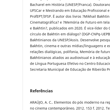
Bacharel em História (UNESP/Franca). Doutora
UFSCar e Mestrando em Educação Profissional e
ProfEPT/IFSP. É autor dos livros ?Mikhail Bakht
Cinematográfica? e ?Memória de Futuro em tela:
e Bakhtin?, publicados em 2020. É vice-líder do
círculo de Bakhtin em diálogo? (DGP-CNPq-UEPB
Bakhtinianos da UNESP/Assis. Desenvolve pesqu
Bakhtin, cinema e outras mídias/linguagens e 
relações dialógicas, polifonia, Memória de futur
Bakhtinianos aliados ao audiovisual e à educaç
de Língua Portuguesa Efetivo no Centro Educacio
Secretaria Municipal de Educação de Ribeirão P
Referências
ARAÚJO, A. C.. Elementos do pós moderno na re
no cinema contemporâneo. 2012. 153 f. 2012. T