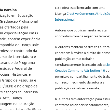
Este obra está licenciado com uma
da Paraíba
Licença
Creative Commons Atribuição
alização em Educação
Internacional
.
-Graduação Profissional
es ofertados pela
Autores que publicam nesta revista
ui especialização em O
concordam com os seguintes termos
dade, contém experiência
Companhia de Dança Balé
a. Autores mantém os direitos autorai
ofessor contratado da
concedem à revista o direito de prime
urso de Licenciatura e
publicação, com o trabalho
utorando do Programa
simultaneamente licenciado sob a
Lic
rsidade Federal de
Creative Commons Attribution 4.0
qu
ciais, Históricas e
permite o compartilhamento do trab
o Grupo de Pesquisa e
com reconhecimento da autoria e
DEF/UEPB e no grupo de
publicação inicial nesta revista.
es espaços se interessa
, Arte, Dança,
b. Autores têm autorização para assu
inguagem na Educação
contratos adicionais separadamente,
igitais na Educação Física