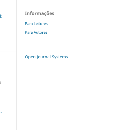
Informações
l:
Para Leitores
Para Autores
Open Journal Systems
o
a
-