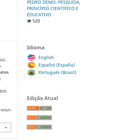
PEDRO DEMO: PESQUISA,
PRINCÍPIO CIENTÍFICO E
EDUCATIVO
520
Idioma
English
RGO,
Español (España)
O
Português (Brasil)
INEMA
:
 DOI:
Edição Atual
ticle/v