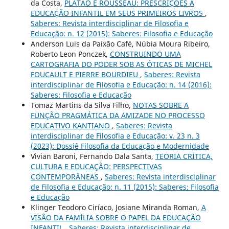
da Costa,
PLATÃO E ROUSSEAU: PRESCRIÇÕES À
EDUCAÇÃO INFANTIL EM SEUS PRIMEIROS LIVROS
,
Saberes: Revista interdisciplinar de Filosofia e
Educação: n. 12 (2015): Saberes: Filosofia e Educação
Anderson Luis da Paixão Café, Núbia Moura Ribeiro,
Roberto Leon Ponczek,
CONSTRUINDO UMA
CARTOGRAFIA DO PODER SOB AS ÓTICAS DE MICHEL
FOUCAULT E PIERRE BOURDIEU
,
Saberes: Revista
interdisciplinar de Filosofia e Educação: n. 14 (2016):
Saberes: Filosofia e Educação
Tomaz Martins da Silva Filho,
NOTAS SOBRE A
FUNÇÃO PRAGMÁTICA DA AMIZADE NO PROCESSO
EDUCATIVO KANTIANO
,
Saberes: Revista
interdisciplinar de Filosofia e Educação: v. 23 n. 3
(2023): Dossiê Filosofia da Educação e Modernidade
Vivian Baroni, Fernando Dala Santa,
TEORIA CRÍTICA,
CULTURA E EDUCAÇÃO: PERSPECTIVAS
CONTEMPORÂNEAS
,
Saberes: Revista interdisciplinar
de Filosofia e Educação: n. 11 (2015): Saberes: Filosofia
e Educação
Klinger Teodoro Ciríaco, Josiane Miranda Roman,
A
VISÃO DA FAMÍLIA SOBRE O PAPEL DA EDUCAÇÃO
INFANTIL
,
Saberes: Revista interdisciplinar de