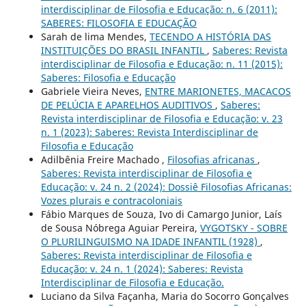
interdisciplinar de Filosofia e Educação: n. 6 (2011):
SABERES: FILOSOFIA E EDUCAÇÃO
Sarah de lima Mendes,
TECENDO A HISTÓRIA DAS
INSTITUIÇÕES DO BRASIL INFANTIL
,
Saberes: Revista
interdisciplinar de Filosofia e Educação: n. 11 (2015):
Saberes: Filosofia e Educação
Gabriele Vieira Neves,
ENTRE MARIONETES, MACACOS
DE PELÚCIA E APARELHOS AUDITIVOS
,
Saberes:
Revista interdisciplinar de Filosofia e Educação: v. 23
n. 1 (2023): Saberes: Revista Interdisciplinar de
Filosofia e Educação
Adilbênia Freire Machado ,
Filosofias africanas
,
Saberes: Revista interdisciplinar de Filosofia e
Educação: v. 24 n. 2 (2024): Dossiê Filosofias Africanas:
Vozes plurais e contracoloniais
Fábio Marques de Souza, Ivo di Camargo Junior, Laís
de Sousa Nóbrega Aguiar Pereira,
VYGOTSKY - SOBRE
O PLURILINGUISMO NA IDADE INFANTIL (1928)
,
Saberes: Revista interdisciplinar de Filosofia e
Educação: v. 24 n. 1 (2024): Saberes: Revista
Interdisciplinar de Filosofia e Educação.
Luciano da Silva Façanha, Maria do Socorro Gonçalves