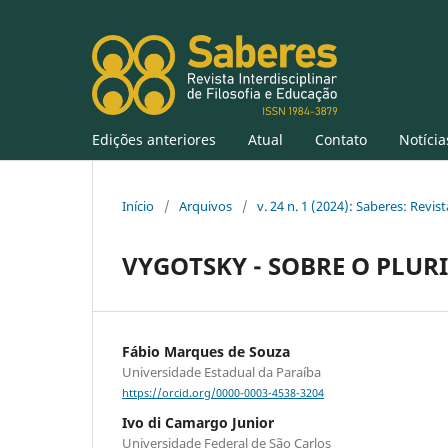
Edições anteriores
Atual
Contato
Notícia
Início
/
Arquivos
/
v. 24 n. 1 (2024): Saberes: Revist
VYGOTSKY - SOBRE O PLUR
Fábio Marques de Souza
Universidade Estadual da Paraíba
https://orcid.org/0000-0003-4538-3204
Ivo di Camargo Junior
Universidade Federal de São Carlos