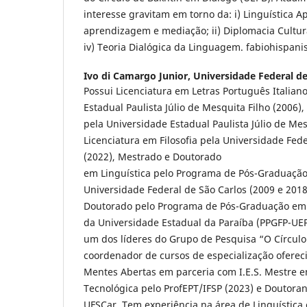
interesse gravitam em torno da: i) Linguística A
aprendizagem e mediação; ii) Diplomacia Cultural
iv) Teoria Dialógica da Linguagem. fabiohispan
Ivo di Camargo Junior,
Universidade Federal de
Possui Licenciatura em Letras Português Italian
Estadual Paulista Júlio de Mesquita Filho (2006)
pela Universidade Estadual Paulista Júlio de Mes
Licenciatura em Filosofia pela Universidade Fede
(2022), Mestrado e Doutorado
em Linguística pelo Programa de Pós-Graduação
Universidade Federal de São Carlos (2009 e 2018
Doutorado pelo Programa de Pós-Graduação em
da Universidade Estadual da Paraíba (PPGFP-UEP
um dos líderes do Grupo de Pesquisa “O Círculo
coordenador de cursos de especialização ofereci
Mentes Abertas em parceria com I.E.S. Mestre e
Tecnológica pelo ProfEPT/IFSP (2023) e Doutor
UFSCar. Tem experiência na área de Linguística