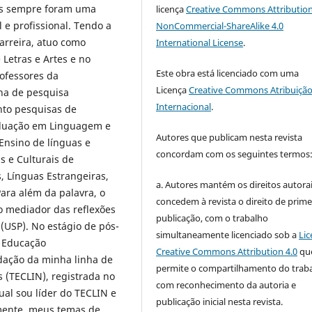
ais sempre foram uma
licença
Creative Commons Attribution
 e profissional. Tendo a
NonCommercial-ShareAlike 4.0
arreira, atuo como
International License
.
Letras e Artes e no
Este obra está licenciado com uma
ofessores da
Licença
Creative Commons Atribuição
nha de pesquisa
Internacional
.
nto pesquisas de
duação em Linguagem e
Autores que publicam nesta revista
Ensino de línguas e
concordam com os seguintes termos
as e Culturais de
, Línguas Estrangeiras,
a. Autores mantém os direitos autorai
ara além da palavra, o
concedem à revista o direito de prime
o mediador das reflexões
publicação, com o trabalho
(USP). No estágio de pós-
simultaneamente licenciado sob a
Lic
 Educação
Creative Commons Attribution 4.0
qu
dação da minha linha de
permite o compartilhamento do trab
 (TECLIN), registrada no
com reconhecimento da autoria e
ual sou líder do TECLIN e
publicação inicial nesta revista.
lmente, meus temas de