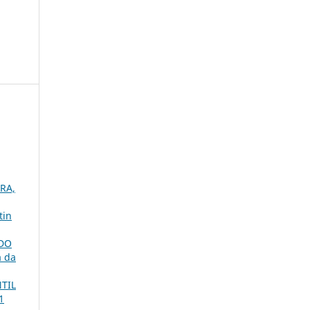
RA,
tin
 DO
a da
TIL
1