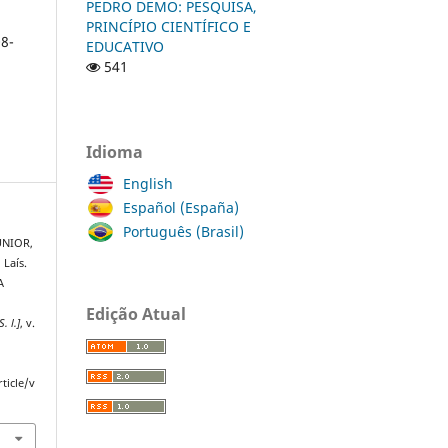
PEDRO DEMO: PESQUISA,
PRINCÍPIO CIENTÍFICO E
8-
EDUCATIVO
541
Idioma
English
Español (España)
Português (Brasil)
UNIOR,
Laís.
A
Edição Atual
S. l.]
, v.
ticle/v