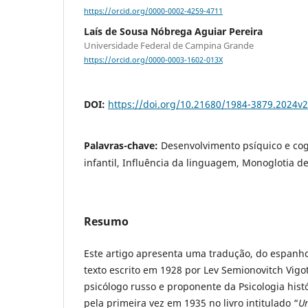
https://orcid.org/0000-0002-4259-4711
Laís de Sousa Nóbrega Aguiar Pereira
Universidade Federal de Campina Grande
https://orcid.org/0000-0003-1602-013X
DOI:
https://doi.org/10.21680/1984-3879.2024v
Palavras-chave:
Desenvolvimento psíquico e cog
infantil, Influência da linguagem, Monoglotia d
Resumo
Este artigo apresenta uma tradução, do espanho
texto escrito em 1928 por Lev Semionovitch Vigot
psicólogo russo e proponente da Psicologia histó
pela primeira vez em 1935 no livro intitulado “
Um