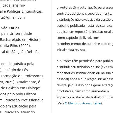
plicada: ensino-
b. Autores têm autorização para assu
 e Políticas Linguísticas,
contratos adicionais separadamente,
ista@gmail.com
distribuição não-exclusiva da versão 
trabalho publicada nesta revista (ex.:
 São Carlos
publicar em repositório institucional 
o pela Universidade
como capítulo de livro), com
, Bacharelado em História
reconhecimento de autoria e publica
quita Filho (2000),
inicial nesta revista.
ral de São João Del - Rei
c. Autores têm permissão para publica
 em Linguística pela
distribuir seu trabalho online (ex.: em
), Estágio de Pós-
repositórios institucionais ou na sua 
 Formação de Professores
pessoal) após a publicação inicial nes
B, 2021). Atualmente, é
revista, já que isso pode gerar alteraç
 de Bakhtin em Diálogo”,
produtivas, bem como aumentar o
dos pelo polo Editora
impacto e a citação do trabalho publ
m Educação Profissional e
(Veja
O Efeito do Acesso Livre
).
ando em Educação pela
 e Educação, atuando