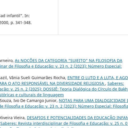
d infantil”. In:
2000, p. 341-348.
arneiro,
As NOÇÕES DA CATEGORIA “SUJEITO” NA FILOSOFIA DA
inar de Filosofia e Educação: v. 23 n. 2 (2023): Número Especial:
razil, Vânia Sueli Guimarães Rocha,
ENTRE O LUTO E A LUTA, E AGO
ARA O ATO RESPONSÁVEL NA DIVERSIDADE RELIGIOSA
,
Saberes:
cação: v. 25 n. 2 (2025): DOSSIÊ: Teoria Dialógica do Círculo de Bakh
istóricas e culturais de linguagem
 Souza, Ivo De Camargo Junior,
NOTAS PARA UMA DIALOGICIDADE
de Filosofia e Educação: v. 23 n. 2 (2023): Número Especial: Filosofi
liveira Vieira,
DESAFIOS E POTENCIALIDADES DA EDUCAÇÃO INFAN
,
Saberes: Revista interdisciplinar de Filosofia e Educação: v. 25 n. 0