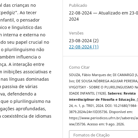
l das crianças no
Publicado
cpedgiz”. Ao tecer
22-08-2024 — Atualizado em 23-0
2024
infantil, o pensador
ico e linguístico das
Versões
m interna e externa no
23-08-2024 (2)
do seu papel crucial no
22-08-2024 (1)
 o plurilinguismo não
também influencia o
ça. A interação entre
Como Citar
m inibições associativas e
SOUZA, Fábio Marques de; DI CAMARGO J
o nas línguas dominadas
Ivo; DE SOUSA NÓBREGA AGUIAR PEREIRA, 
 passiva de várias
VYGOTSKY - SOBRE O PLURILINGUISMO N
tiva, defendendo a
IDADE INFANTIL (1928).
Saberes: Revista
interdisciplinar de Filosofia e Educação
,
[
 que o plurilinguismo na
24, n. 1, p. TR01, 2024. DOI: 10.21680/1984-
igações aprofundadas,
3879.2024v24n1ID35736. Disponível em:
a coexistência de idiomas
https://www.periodicos.ufrn.br/saberes/ar
iew/35736. Acesso em: 9 ago. 2026.
Fomatos de Citação