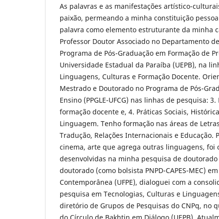
As palavras e as manifestações artístico-cultur
paixão, permeando a minha constituição pessoal
palavra como elemento estruturante da minha c
Professor Doutor Associado no Departamento de 
Programa de Pós-Graduação em Formação de Pr
Universidade Estadual da Paraíba (UEPB), na li
Linguagens, Culturas e Formação Docente. Orie
Mestrado e Doutorado no Programa de Pós-Gra
Ensino (PPGLE-UFCG) nas linhas de pesquisa: 3. 
formação docente e, 4. Práticas Sociais, Históric
Linguagem. Tenho formação nas áreas de Letras
Tradução, Relações Internacionais e Educação. P
cinema, arte que agrega outras linguagens, foi 
desenvolvidas na minha pesquisa de doutorado 
doutorado (como bolsista PNPD-CAPES-MEC) em
Contemporânea (UFPE), dialoguei com a consoli
pesquisa em Tecnologias, Culturas e Linguagens
diretório de Grupos de Pesquisas do CNPq, no q
do Círculo de Bakhtin em Diálogo (UEPB). Atua