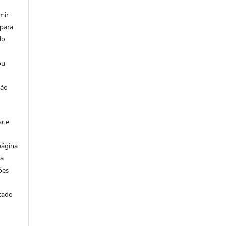
mir
 para
do
ou
ção
r e
página
ta
ões
icado