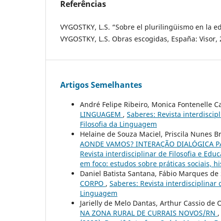
Referências
VYGOSTKY, L.S. “Sobre el plurilingüismo en la eda
VYGOSTKY, L.S. Obras escogidas, España: Visor, 
Artigos Semelhantes
André Felipe Ribeiro, Monica Fontenelle C
LINGUAGEM
,
Saberes: Revista interdiscipl
Filosofia da Linguagem
Helaine de Souza Maciel, Priscila Nunes B
AONDE VAMOS? INTERAÇÃO DIALÓGICA P
Revista interdisciplinar de Filosofia e Edu
em foco: estudos sobre práticas sociais, h
Daniel Batista Santana, Fábio Marques de
CORPO
,
Saberes: Revista interdisciplinar 
Linguagem
Jarielly de Melo Dantas, Arthur Cassio de O
NA ZONA RURAL DE CURRAIS NOVOS/RN