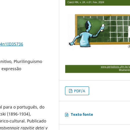
24n1ID35736
nitivo, Plurilinguismo
e expressão
PDF/A
l para o português, do
ski (1896-1934),
Texto fonte
rico-cultural. Publicado
stvennoie razvitie detei v