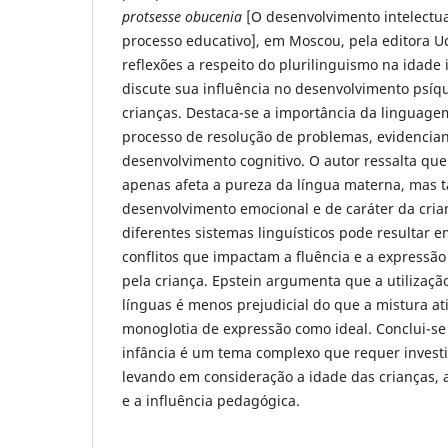
protsesse obucenia
[O desenvolvimento intelectua
processo educativo], em Moscou, pela editora U
reflexões a respeito do plurilinguismo na idade 
discute sua influência no desenvolvimento psíqu
crianças. Destaca-se a importância da linguage
processo de resolução de problemas, evidencian
desenvolvimento cognitivo. O autor ressalta que
apenas afeta a pureza da língua materna, mas 
desenvolvimento emocional e de caráter da crian
diferentes sistemas linguísticos pode resultar e
conflitos que impactam a fluência e a expressã
pela criança. Epstein argumenta que a utilização
línguas é menos prejudicial do que a mistura a
monoglotia de expressão como ideal. Conclui-se
infância é um tema complexo que requer invest
levando em consideração a idade das crianças, 
e a influência pedagógica.