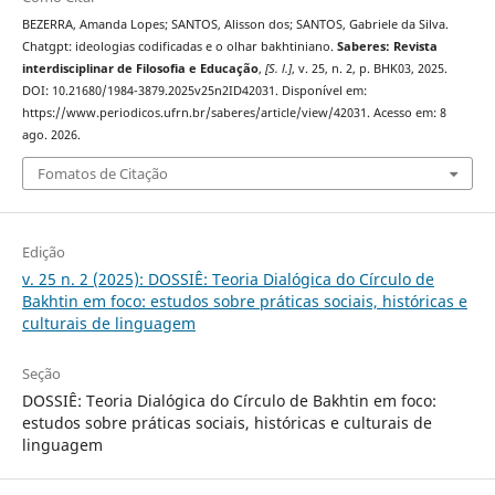
BEZERRA, Amanda Lopes; SANTOS, Alisson dos; SANTOS, Gabriele da Silva.
Chatgpt: ideologias codificadas e o olhar bakhtiniano.
Saberes: Revista
interdisciplinar de Filosofia e Educação
,
[S. l.]
, v. 25, n. 2, p. BHK03, 2025.
DOI: 10.21680/1984-3879.2025v25n2ID42031. Disponível em:
https://www.periodicos.ufrn.br/saberes/article/view/42031. Acesso em: 8
ago. 2026.
Fomatos de Citação
Edição
v. 25 n. 2 (2025): DOSSIÊ: Teoria Dialógica do Círculo de
Bakhtin em foco: estudos sobre práticas sociais, históricas e
culturais de linguagem
Seção
DOSSIÊ: Teoria Dialógica do Círculo de Bakhtin em foco:
estudos sobre práticas sociais, históricas e culturais de
linguagem