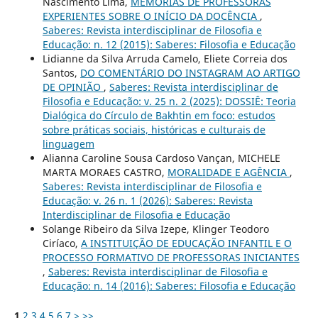
Nascimento Lima,
MEMÓRIAS DE PROFESSORAS
EXPERIENTES SOBRE O INÍCIO DA DOCÊNCIA
,
Saberes: Revista interdisciplinar de Filosofia e
Educação: n. 12 (2015): Saberes: Filosofia e Educação
Lidianne da Silva Arruda Camelo, Eliete Correia dos
Santos,
DO COMENTÁRIO DO INSTAGRAM AO ARTIGO
DE OPINIÃO
,
Saberes: Revista interdisciplinar de
Filosofia e Educação: v. 25 n. 2 (2025): DOSSIÊ: Teoria
Dialógica do Círculo de Bakhtin em foco: estudos
sobre práticas sociais, históricas e culturais de
linguagem
Alianna Caroline Sousa Cardoso Vançan, MICHELE
MARTA MORAES CASTRO,
MORALIDADE E AGÊNCIA
,
Saberes: Revista interdisciplinar de Filosofia e
Educação: v. 26 n. 1 (2026): Saberes: Revista
Interdisciplinar de Filosofia e Educação
Solange Ribeiro da Silva Izepe, Klinger Teodoro
Ciríaco,
A INSTITUIÇÃO DE EDUCAÇÃO INFANTIL E O
PROCESSO FORMATIVO DE PROFESSORAS INICIANTES
,
Saberes: Revista interdisciplinar de Filosofia e
Educação: n. 14 (2016): Saberes: Filosofia e Educação
1
2
3
4
5
6
7
>
>>