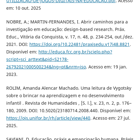
UTILIZACAO-DE-JOGOS-DIGITAIS-NA-EDUCACAO.pdf
. Acesso
em: 10 out. 2025
NOBRE, A.; MARTIN-FERNANDES, I. Abrir caminhos para a
investigação em educação: design-based research. Práx.
Educ., Vitória da Conquista, v. 17, n. 48, p. 234-254, out./dez.
2021. DOI:
https://doi.org/10.22481/praxisedu.v17i48.8821
.
Disponível em:
http://educa.fcc.org.br/scielo.php?
script=sci_arttext&pid=S2178-
26792021000500234&lng=pt&nrm=iso
. Acesso em: 19 jan.
2023.
ROLIM, Amanda Alencar Machado. Uma leitura de Vygotsky
sobre o brincar na aprendizagem e no desenvolvimento
infantil . Revista de Humanidades , [S. l.], v. 23, n. 2, p. 176–
180, 2009. DOI: 10.5020/23180714.2008.440. Disponível em:
https://ojs.unifor.br/rh/article/view/440
. Acesso em: 27 jul.
2025.
SAVIANI, D. Educação, práxis e emancipação humana. Práxis