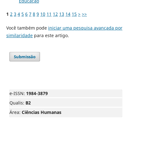
Educação
1
2
3
4
5
6
7
8
9
10
11
12
13
14
15
>
>>
Você também pode
iniciar uma pesquisa avançada por
similaridade
para este artigo.
Submissão
e-ISSN:
1984-3879
Qualis:
B2
Área:
Ciências Humanas