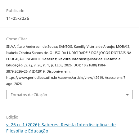
Publicado
11-05-2026
Como Citar
SILVA, Ítalo Anderson de Souza; SANTOS, Kamilly Vitória de Araujo; MORAIS,
Isabela Cristina Santos de. O USO DA LUDICIDADE E DOS JOGOS DIGITAIS NA
EDUCAÇÃO INFANTIL.
Saberes: Revista interdisciplinar de Filosofia e
Educação
,
[S. l.]
, v. 26, n. 1, p. EE05, 2026. DOI: 10.21680/1984-
3879.2026v26n1ID42919. Disponível em:
https://www.periodicos.ufrn.br/saberes/article/view/42919. Acesso em: 7
ago. 2026.
Fomatos de Citação
Edição
v. 26 n. 1 (2026): Saberes: Revista Interdisciplinar de
Filosofia e Educação