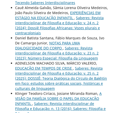
Tecendo Saberes Interdisciplinares
Cauê Almeida Galvão, Sâmia Lorena Oliveira Medeiros,
João Paulo Silveira de Medeiros,
EXPERIÊNCIAS EM
ESTÁGIO NA EDUCAÇÃO INFANTIL
,
Saberes: Revista
interdisciplinar de Filosofia e Educação: v. 24 n. 2
(2024): Dossiê Filosofias Africanas: Vozes plurais e
contracoloniais
Daniel Batista Santana, Fábio Marques de Souza, Ivo
De Camargo Junior,
NOTAS PARA UMA
DIALOGICIDADE DO CORPO
,
Saberes: Revista
interdisciplinar de Filosofia e Educação: v. 23 n. 2
(2023): Número Especial: Filosofia da Linguagem
ADINELSON MACHADO SILVA, MÁRCIO VALERIO,
EDUCAÇÃO EM TEMPOS DE CRISE
,
Saberes: Revista
interdisciplinar de Filosofia e Educação: v. 25 n. 2
(2025): DOSSIÊ: Teoria Dialógica do Círculo de Bakhtin
em foco: estudos sobre práticas sociais, históricas e
culturais de linguagem
Klinger Teodoro Ciríaco, Josiane Miranda Roman,
A
VISÃO DA FAMÍLIA SOBRE O PAPEL DA EDUCAÇÃO
INFANTIL
,
Saberes: Revista interdisciplinar de
Filosofia e Educação: n. 13 (2016): Saberes: Filosofia e