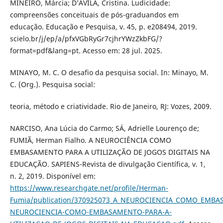
MINEIRO, Márcia; D’ÁVILA, Cristina. Ludicidade:
compreensões conceituais de pós-graduandos em
educação. Educação e Pesquisa, v. 45, p. e208494, 2019.
scielo.br/j/ep/a/pfxVGbRyGr7cjhrYWzZkbFG/?
format=pdf&lang=pt. Acesso em: 28 jul. 2025.
MINAYO, M. C. O desafio da pesquisa social. In: Minayo, M.
C. (Org.). Pesquisa social:
teoria, método e criatividade. Rio de Janeiro, RJ: Vozes, 2009.
NARCISO, Ana Lúcia do Carmo; SÁ, Adrielle Lourenço de;
FUMIÃ, Herman Fialho. A NEUROCIÊNCIA COMO
EMBASAMENTO PARA A UTILIZAÇÃO DE JOGOS DIGITAIS NA
EDUCAÇÃO. SAPIENS-Revista de divulgação Científica, v. 1,
n. 2, 2019. Disponível em:
https://www.researchgate.net/profile/Herman-
Fumia/publication/370925073_A_NEUROCIENCIA_COMO_EMBAS
NEUROCIENCIA-COMO-EMBASAMENTO-PARA-A-