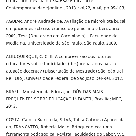
educação?. Revista da FAAEBA: Educação e
Contemporaneidade[online]. 2013, vol.22, n.40, pp.95-103.
AGUIAR, André Andrade de. Avaliação da microbiota bucal
em pacientes sob uso crônico de penicilina e benzatina.
2009. Tese (Doutorado em Cardiologia) – Faculdade de
Medicina, Universidade de São Paulo, São Paulo, 2009.
ALBUQUERQUE, C. C. B. A compreensão dos futuros
educadores sobre ludicidade: (des)preparados para a
atuação docente? (Dissertação de Mestrado) São João Del
Rei: UFSJ, Universidade Federal de São João Del-Rei, 2012.
BRASIL. Ministério da Educação. DÚVIDAS MAIS
FREQUENTES SOBRE EDUCAÇÃO INFANTIL. Brasília: MEC,
2013.
COSTA, Camila Bianca da; SILVA, Tálita Gabriela Aparecida
da; FRANCATTO, Roberta Mello. Brinquedoteca uma
ferramenta pedagógica. Revista Faculdades do Saber, v. 5,