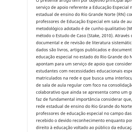
O presente artigo tem por objetivo principal a
serviço de apoio referente a Educação Especial 
estadual de ensino do Rio Grande Norte (RN) c
professores de Educação Especial em sala de a
metodológico adotado é de cunho qualitativo (M
método o Estudo de Caso (Stake, 2010). Através
documental e de revisão de literatura sistemátic
dados são
livros, artigos publicados e documen
educação especial no estado do Rio Grande do N
apontam para um serviço de apoio que considera
estudantes com necessidades educacionais espe
matriculados na rede e que busca uma interloc
de sala de aula regular com foco na consolidaçã
colaborativo que ainda se apresenta como um gr
faz de fundamental importância considerar que, 
rede estadual de ensino do Rio Grande do Norte
professores de educação especial no campo das 
recebido o devido reconhecimento enquanto pos
direito à educação voltado ao público da educaç