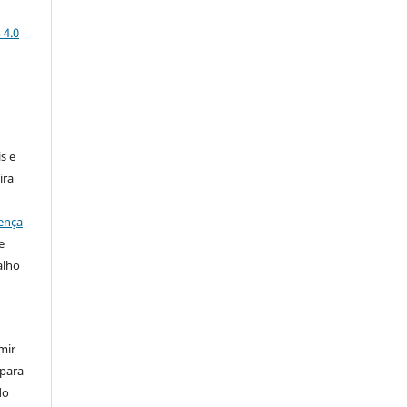
 4.0
:
s e
ira
ença
e
alho
mir
 para
do