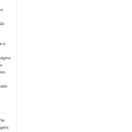
ou
ção
r e
página
ta
ões
icado
 Se
agens