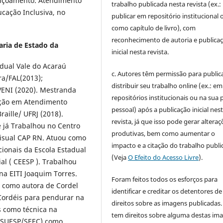
feiçoamento: Atendimento
trabalho publicada nesta revista (ex.:
cação Inclusiva, no
publicar em repositório institucional 
como capítulo de livro), com
reconhecimento de autoria e publica
aria de Estado da
inicial nesta revista.
dual Vale do Acaraú
c. Autores têm permissão para publica
ra/FAL(2013);
distribuir seu trabalho online (ex.: em
VENI (2020). Mestranda
repositórios institucionais ou na sua 
ação em Atendimento
pessoal) após a publicação inicial nes
aille/ UFRJ (2018).
revista, já que isso pode gerar alteraç
e já Trabalhou no Centro
produtivas, bem como aumentar o
Visual CAP RN. Atuou como
impacto e a citação do trabalho publ
ionais da Escola Estadual
(Veja
O Efeito do Acesso Livre
).
al ( CEESP ). Trabalhou
a EITI Joaquim Torres.
Foram feitos todos os esforços para
o como autora de Cordel
identificar e creditar os detentores de
Cordéis para pendurar na
direitos sobre as imagens publicadas.
 como técnica na
tem direitos sobre alguma destas im
 (SUESP/SEEC) como