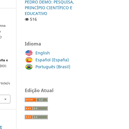
PEDRO DEMO: PESQUISA,
PRINCÍPIO CIENTÍFICO E
EDUCATIVO
516
anna
o
O
Idioma
O
English
Español (España)
ofia e
Português (Brasil)
 DOI:
ticle/v
Edição Atual
ce