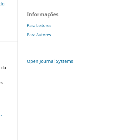
do
Informações
Para Leitores
Para Autores
Open Journal Systems
a da
es
a
-