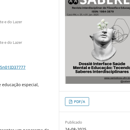
te e do Lazer
te e do Lazer
v25n01ID37777
e educação especial,
PDF/A
Publicado
24-08-2025