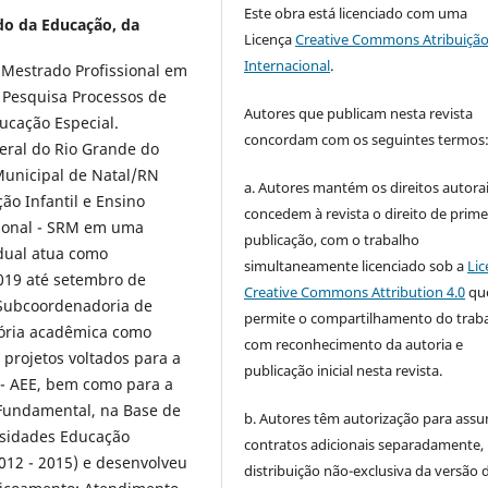
Este obra está licenciado com uma
do da Educação, da
Licença
Creative Commons Atribuição
Internacional
.
Mestrado Profissional em
 Pesquisa Processos de
Autores que publicam nesta revista
ucação Especial.
concordam com os seguintes termos
eral do Rio Grande do
Municipal de Natal/RN
a. Autores mantém os direitos autorai
ão Infantil e Ensino
concedem à revista o direito de prime
cional - SRM em uma
publicação, com o trabalho
dual atua como
simultaneamente licenciado sob a
Lic
019 até setembro de
Creative Commons Attribution 4.0
qu
 Subcoordenadoria de
permite o compartilhamento do trab
etória acadêmica como
com reconhecimento da autoria e
 projetos voltados para a
publicação inicial nesta revista.
 - AEE, bem como para a
Fundamental, na Base de
b. Autores têm autorização para assu
ssidades Educação
contratos adicionais separadamente,
012 - 2015) e desenvolveu
distribuição não-exclusiva da versão 