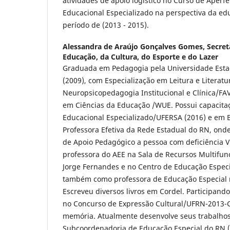
atividades de apoio logístico no Curso de Aper
Educacional Especializado na perspectiva da edu
período de (2013 - 2015).
Alessandra de Araújo Gonçalves Gomes,
Secret
Educação, da Cultura, do Esporte e do Lazer
Graduada em Pedagogia pela Universidade Esta
(2009), com Especialização em Leitura e Literatu
Neuropsicopedagogia Institucional e Clínica/FA
em Ciências da Educação /WUE. Possui capacit
Educacional Especializado/UFERSA (2016) e em Br
Professora Efetiva da Rede Estadual do RN, ond
de Apoio Pedagógico a pessoa com deficiência 
professora do AEE na Sala de Recursos Multifunc
Jorge Fernandes e no Centro de Educação Especi
também como professora de Educação Especial n
Escreveu diversos livros em Cordel. Participand
no Concurso de Expressão Cultural/UFRN-2013-
memória. Atualmente desenvolve seus trabalhos
Subcoordenadoria de Educação Especial do RN