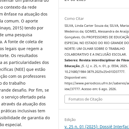
presentar um panorama do
no contexto da rede
om ênfase
na atuação dos
Como Citar
ula comum. O aporte
SILVA, Linda Carter Souza da; SILVA, Mari
inayo, 2015) tendo por
Medeiros da; GOMES, Alessandra de Araúj
 de uma pesquisa
Gonçalves. Os PROFESSORES DE EDUCAÇÃ
a. A fonte de coleta de
ESPECIAL NO ESTADO DO RIO GRANDE D
tos legais que regem a
NORTE: UM OLHAR SOBRE O TRABALHO
COLABORATIVO E A INCLUSÃO ESCOLAR.
orte. Os resultados
Saberes: Revista interdisciplinar de Filos
 as particularidades dos
Educação
,
[S. l.]
, v. 25, n. 01, p. EE04, 2025.
cíficas (NEE) que estão
10.21680/1984-3879.2025v25n01ID37777.
ução com os professores
Disponível em:
o do trabalho
https://www.periodicos.ufrn.br/saberes/ar
iew/37777. Acesso em: 6 ago. 2026.
ande desafio. Por fim, se
o serviço ofertado pela
Fomatos de Citação
 através da atuação dos
práticas inclusivas tem
sibilidade de garantia do
Edição
ão especial.
v. 25 n. 01 (2025): Dossiê Interfa