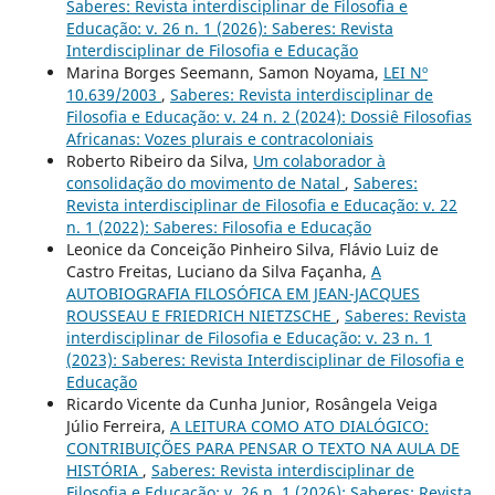
Saberes: Revista interdisciplinar de Filosofia e
Educação: v. 26 n. 1 (2026): Saberes: Revista
Interdisciplinar de Filosofia e Educação
Marina Borges Seemann, Samon Noyama,
LEI Nº
10.639/2003
,
Saberes: Revista interdisciplinar de
Filosofia e Educação: v. 24 n. 2 (2024): Dossiê Filosofias
Africanas: Vozes plurais e contracoloniais
Roberto Ribeiro da Silva,
Um colaborador à
consolidação do movimento de Natal
,
Saberes:
Revista interdisciplinar de Filosofia e Educação: v. 22
n. 1 (2022): Saberes: Filosofia e Educação
Leonice da Conceição Pinheiro Silva, Flávio Luiz de
Castro Freitas, Luciano da Silva Façanha,
A
AUTOBIOGRAFIA FILOSÓFICA EM JEAN-JACQUES
ROUSSEAU E FRIEDRICH NIETZSCHE
,
Saberes: Revista
interdisciplinar de Filosofia e Educação: v. 23 n. 1
(2023): Saberes: Revista Interdisciplinar de Filosofia e
Educação
Ricardo Vicente da Cunha Junior, Rosângela Veiga
Júlio Ferreira,
A LEITURA COMO ATO DIALÓGICO:
CONTRIBUIÇÕES PARA PENSAR O TEXTO NA AULA DE
HISTÓRIA
,
Saberes: Revista interdisciplinar de
Filosofia e Educação: v. 26 n. 1 (2026): Saberes: Revista