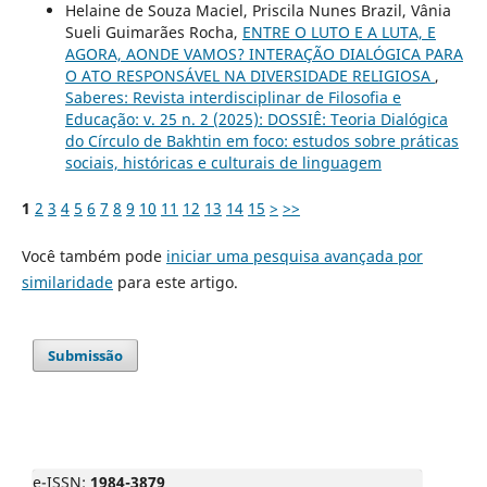
Helaine de Souza Maciel, Priscila Nunes Brazil, Vânia
Sueli Guimarães Rocha,
ENTRE O LUTO E A LUTA, E
AGORA, AONDE VAMOS? INTERAÇÃO DIALÓGICA PARA
O ATO RESPONSÁVEL NA DIVERSIDADE RELIGIOSA
,
Saberes: Revista interdisciplinar de Filosofia e
Educação: v. 25 n. 2 (2025): DOSSIÊ: Teoria Dialógica
do Círculo de Bakhtin em foco: estudos sobre práticas
sociais, históricas e culturais de linguagem
1
2
3
4
5
6
7
8
9
10
11
12
13
14
15
>
>>
Você também pode
iniciar uma pesquisa avançada por
similaridade
para este artigo.
Submissão
e-ISSN:
1984-3879