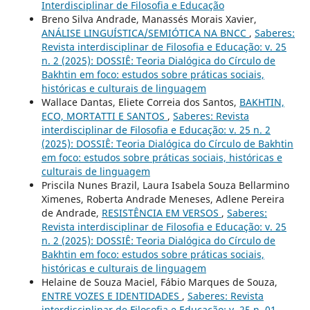
Interdisciplinar de Filosofia e Educação
Breno Silva Andrade, Manassés Morais Xavier,
ANÁLISE LINGUÍSTICA/SEMIÓTICA NA BNCC
,
Saberes:
Revista interdisciplinar de Filosofia e Educação: v. 25
n. 2 (2025): DOSSIÊ: Teoria Dialógica do Círculo de
Bakhtin em foco: estudos sobre práticas sociais,
históricas e culturais de linguagem
Wallace Dantas, Eliete Correia dos Santos,
BAKHTIN,
ECO, MORTATTI E SANTOS
,
Saberes: Revista
interdisciplinar de Filosofia e Educação: v. 25 n. 2
(2025): DOSSIÊ: Teoria Dialógica do Círculo de Bakhtin
em foco: estudos sobre práticas sociais, históricas e
culturais de linguagem
Priscila Nunes Brazil, Laura Isabela Souza Bellarmino
Ximenes, Roberta Andrade Meneses, Adlene Pereira
de Andrade,
RESISTÊNCIA EM VERSOS
,
Saberes:
Revista interdisciplinar de Filosofia e Educação: v. 25
n. 2 (2025): DOSSIÊ: Teoria Dialógica do Círculo de
Bakhtin em foco: estudos sobre práticas sociais,
históricas e culturais de linguagem
Helaine de Souza Maciel, Fábio Marques de Souza,
ENTRE VOZES E IDENTIDADES
,
Saberes: Revista
interdisciplinar de Filosofia e Educação: v. 25 n. 01