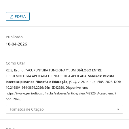
PDF/A
Publicado
10-04-2026
Como Citar
REIS, Bruno. “ACUPUNTURA FUNCIONA?": UM DIÁLOGO ENTRE
EPISTEMOLOGIA APLICADA E LINGUÍSTICA APLICADA.
Saberes: Revista
interdisciplinar de Filosofia e Educação
,
[S. l.]
, v. 26, n. 1, p. FI05, 2026. DOI:
10.21680/1984-3879.2026v26n1ID42920. Disponível em:
https://www.periodicos.ufrn.br/saberes/article/view/42920. Acesso em: 7
ago. 2026.
Fomatos de Citação