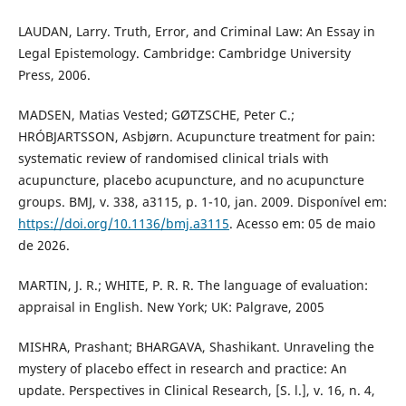
LAUDAN, Larry. Truth, Error, and Criminal Law: An Essay in
Legal Epistemology. Cambridge: Cambridge University
Press, 2006.
MADSEN, Matias Vested; GØTZSCHE, Peter C.;
HRÓBJARTSSON, Asbjørn. Acupuncture treatment for pain:
systematic review of randomised clinical trials with
acupuncture, placebo acupuncture, and no acupuncture
groups. BMJ, v. 338, a3115, p. 1-10, jan. 2009. Disponível em:
https://doi.org/10.1136/bmj.a3115
. Acesso em: 05 de maio
de 2026.
MARTIN, J. R.; WHITE, P. R. R. The language of evaluation:
appraisal in English. New York; UK: Palgrave, 2005
MISHRA, Prashant; BHARGAVA, Shashikant. Unraveling the
mystery of placebo effect in research and practice: An
update. Perspectives in Clinical Research, [S. l.], v. 16, n. 4,