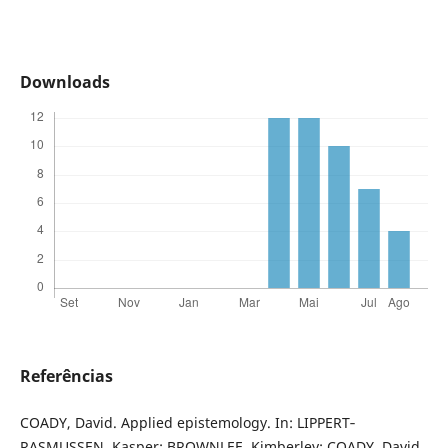
Downloads
Referências
COADY, David. Applied epistemology. In: LIPPERT‐
RASMUSSEN, Kasper; BROWNLEE, Kimberley; COADY, David