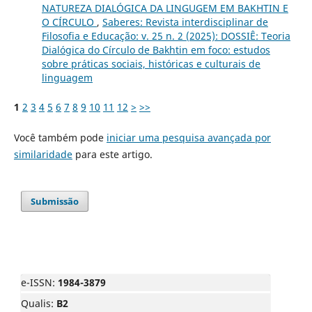
NATUREZA DIALÓGICA DA LINGUGEM EM BAKHTIN E
O CÍRCULO
,
Saberes: Revista interdisciplinar de
Filosofia e Educação: v. 25 n. 2 (2025): DOSSIÊ: Teoria
Dialógica do Círculo de Bakhtin em foco: estudos
sobre práticas sociais, históricas e culturais de
linguagem
1
2
3
4
5
6
7
8
9
10
11
12
>
>>
Você também pode
iniciar uma pesquisa avançada por
similaridade
para este artigo.
Submissão
e-ISSN:
1984-3879
Qualis:
B2