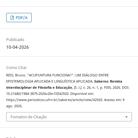
PDF/A
Publicado
10-04-2026
Como Citar
REIS, Bruno. “ACUPUNTURA FUNCIONA?": UM DIÁLOGO ENTRE
EPISTEMOLOGIA APLICADA E LINGUÍSTICA APLICADA.
Saberes: Revista
interdisciplinar de Filosofia e Educação
,
[S. l.]
, v. 26, n. 1, p. FI05, 2026. DOI:
10.21680/1984-3879.2026v26n1ID42920. Disponível em:
https://www.periodicos.ufrn.br/saberes/article/view/42920. Acesso em: 9
ago. 2026.
Fomatos de Citação