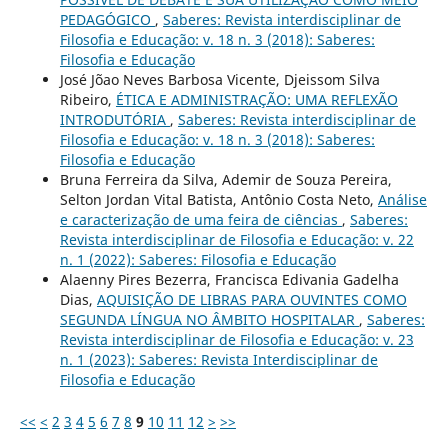
PEDAGÓGICO
,
Saberes: Revista interdisciplinar de
Filosofia e Educação: v. 18 n. 3 (2018): Saberes:
Filosofia e Educação
José Jõao Neves Barbosa Vicente, Djeissom Silva
Ribeiro,
ÉTICA E ADMINISTRAÇÃO: UMA REFLEXÃO
INTRODUTÓRIA
,
Saberes: Revista interdisciplinar de
Filosofia e Educação: v. 18 n. 3 (2018): Saberes:
Filosofia e Educação
Bruna Ferreira da Silva, Ademir de Souza Pereira,
Selton Jordan Vital Batista, Antônio Costa Neto,
Análise
e caracterização de uma feira de ciências
,
Saberes:
Revista interdisciplinar de Filosofia e Educação: v. 22
n. 1 (2022): Saberes: Filosofia e Educação
Alaenny Pires Bezerra, Francisca Edivania Gadelha
Dias,
AQUISIÇÃO DE LIBRAS PARA OUVINTES COMO
SEGUNDA LÍNGUA NO ÂMBITO HOSPITALAR
,
Saberes:
Revista interdisciplinar de Filosofia e Educação: v. 23
n. 1 (2023): Saberes: Revista Interdisciplinar de
Filosofia e Educação
<<
<
2
3
4
5
6
7
8
9
10
11
12
>
>>