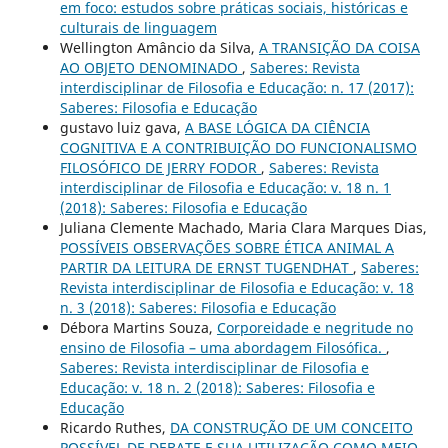
em foco: estudos sobre práticas sociais, históricas e
culturais de linguagem
Wellington Amâncio da Silva,
A TRANSIÇÃO DA COISA
AO OBJETO DENOMINADO
,
Saberes: Revista
interdisciplinar de Filosofia e Educação: n. 17 (2017):
Saberes: Filosofia e Educação
gustavo luiz gava,
A BASE LÓGICA DA CIÊNCIA
COGNITIVA E A CONTRIBUIÇÃO DO FUNCIONALISMO
FILOSÓFICO DE JERRY FODOR
,
Saberes: Revista
interdisciplinar de Filosofia e Educação: v. 18 n. 1
(2018): Saberes: Filosofia e Educação
Juliana Clemente Machado, Maria Clara Marques Dias,
POSSÍVEIS OBSERVAÇÕES SOBRE ÉTICA ANIMAL A
PARTIR DA LEITURA DE ERNST TUGENDHAT
,
Saberes:
Revista interdisciplinar de Filosofia e Educação: v. 18
n. 3 (2018): Saberes: Filosofia e Educação
Débora Martins Souza,
Corporeidade e negritude no
ensino de Filosofia – uma abordagem Filosófica.
,
Saberes: Revista interdisciplinar de Filosofia e
Educação: v. 18 n. 2 (2018): Saberes: Filosofia e
Educação
Ricardo Ruthes,
DA CONSTRUÇÃO DE UM CONCEITO
POSSÍVEL DE DEBATE E SUA UTILIZAÇÃO COMO MEIO