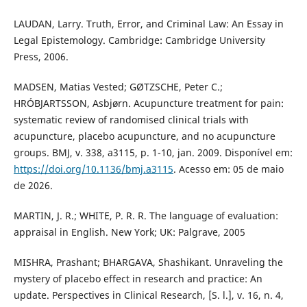
LAUDAN, Larry. Truth, Error, and Criminal Law: An Essay in
Legal Epistemology. Cambridge: Cambridge University
Press, 2006.
MADSEN, Matias Vested; GØTZSCHE, Peter C.;
HRÓBJARTSSON, Asbjørn. Acupuncture treatment for pain:
systematic review of randomised clinical trials with
acupuncture, placebo acupuncture, and no acupuncture
groups. BMJ, v. 338, a3115, p. 1-10, jan. 2009. Disponível em:
https://doi.org/10.1136/bmj.a3115
. Acesso em: 05 de maio
de 2026.
MARTIN, J. R.; WHITE, P. R. R. The language of evaluation:
appraisal in English. New York; UK: Palgrave, 2005
MISHRA, Prashant; BHARGAVA, Shashikant. Unraveling the
mystery of placebo effect in research and practice: An
update. Perspectives in Clinical Research, [S. l.], v. 16, n. 4,