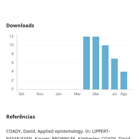
Downloads
Referências
COADY, David. Applied epistemology. In: LIPPERT‐
RASMUSSEN, Kasper; BROWNLEE, Kimberley; COADY, David