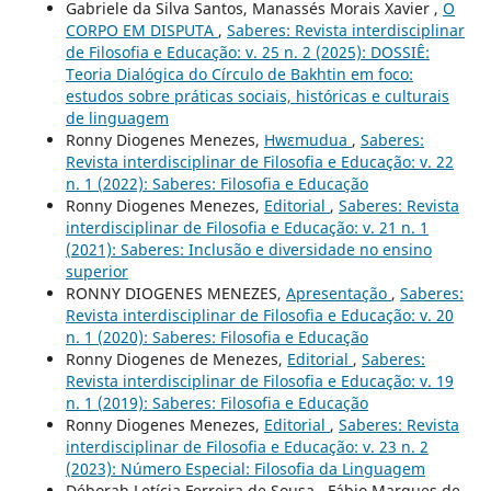
Gabriele da Silva Santos, Manassés Morais Xavier ,
O
CORPO EM DISPUTA
,
Saberes: Revista interdisciplinar
de Filosofia e Educação: v. 25 n. 2 (2025): DOSSIÊ:
Teoria Dialógica do Círculo de Bakhtin em foco:
estudos sobre práticas sociais, históricas e culturais
de linguagem
Ronny Diogenes Menezes,
Hwɛmudua
,
Saberes:
Revista interdisciplinar de Filosofia e Educação: v. 22
n. 1 (2022): Saberes: Filosofia e Educação
Ronny Diogenes Menezes,
Editorial
,
Saberes: Revista
interdisciplinar de Filosofia e Educação: v. 21 n. 1
(2021): Saberes: Inclusão e diversidade no ensino
superior
RONNY DIOGENES MENEZES,
Apresentação
,
Saberes:
Revista interdisciplinar de Filosofia e Educação: v. 20
n. 1 (2020): Saberes: Filosofia e Educação
Ronny Diogenes de Menezes,
Editorial
,
Saberes:
Revista interdisciplinar de Filosofia e Educação: v. 19
n. 1 (2019): Saberes: Filosofia e Educação
Ronny Diogenes Menezes,
Editorial
,
Saberes: Revista
interdisciplinar de Filosofia e Educação: v. 23 n. 2
(2023): Número Especial: Filosofia da Linguagem
Déborah Letícia Ferreira de Sousa , Fábio Marques de