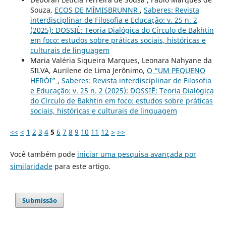
Souza,
ECOS DE MÍMISBRUNNR
,
Saberes: Revista
interdisciplinar de Filosofia e Educação: v. 25 n. 2
(2025): DOSSIÊ: Teoria Dialógica do Círculo de Bakhtin
em foco: estudos sobre práticas sociais, históricas e
culturais de linguagem
Maria Valéria Siqueira Marques, Leonara Nahyane da
SILVA, Aurilene de Lima Jerônimo,
O “UM PEQUENO
HERÓI”
,
Saberes: Revista interdisciplinar de Filosofia
e Educação: v. 25 n. 2 (2025): DOSSIÊ: Teoria Dialógica
do Círculo de Bakhtin em foco: estudos sobre práticas
sociais, históricas e culturais de linguagem
<<
<
1
2
3
4
5
6
7
8
9
10
11
12
>
>>
Você também pode
iniciar uma pesquisa avançada por
similaridade
para este artigo.
Submissão