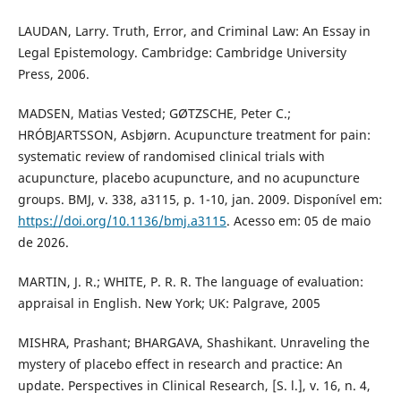
LAUDAN, Larry. Truth, Error, and Criminal Law: An Essay in
Legal Epistemology. Cambridge: Cambridge University
Press, 2006.
MADSEN, Matias Vested; GØTZSCHE, Peter C.;
HRÓBJARTSSON, Asbjørn. Acupuncture treatment for pain:
systematic review of randomised clinical trials with
acupuncture, placebo acupuncture, and no acupuncture
groups. BMJ, v. 338, a3115, p. 1-10, jan. 2009. Disponível em:
https://doi.org/10.1136/bmj.a3115
. Acesso em: 05 de maio
de 2026.
MARTIN, J. R.; WHITE, P. R. R. The language of evaluation:
appraisal in English. New York; UK: Palgrave, 2005
MISHRA, Prashant; BHARGAVA, Shashikant. Unraveling the
mystery of placebo effect in research and practice: An
update. Perspectives in Clinical Research, [S. l.], v. 16, n. 4,