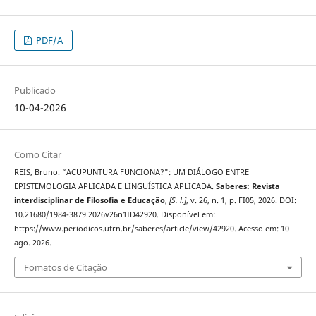
PDF/A
Publicado
10-04-2026
Como Citar
REIS, Bruno. “ACUPUNTURA FUNCIONA?": UM DIÁLOGO ENTRE
EPISTEMOLOGIA APLICADA E LINGUÍSTICA APLICADA.
Saberes: Revista
interdisciplinar de Filosofia e Educação
,
[S. l.]
, v. 26, n. 1, p. FI05, 2026. DOI:
10.21680/1984-3879.2026v26n1ID42920. Disponível em:
https://www.periodicos.ufrn.br/saberes/article/view/42920. Acesso em: 10
ago. 2026.
Fomatos de Citação