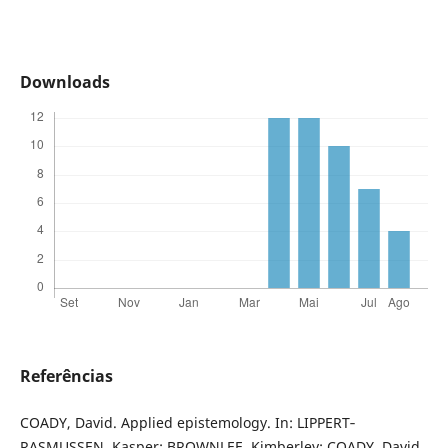
Downloads
Referências
COADY, David. Applied epistemology. In: LIPPERT‐
RASMUSSEN, Kasper; BROWNLEE, Kimberley; COADY, David