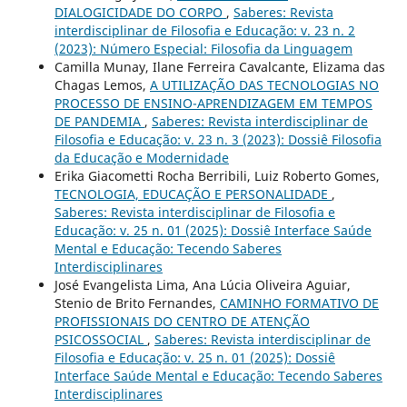
DIALOGICIDADE DO CORPO
,
Saberes: Revista
interdisciplinar de Filosofia e Educação: v. 23 n. 2
(2023): Número Especial: Filosofia da Linguagem
Camilla Munay, Ilane Ferreira Cavalcante, Elizama das
Chagas Lemos,
A UTILIZAÇÃO DAS TECNOLOGIAS NO
PROCESSO DE ENSINO-APRENDIZAGEM EM TEMPOS
DE PANDEMIA
,
Saberes: Revista interdisciplinar de
Filosofia e Educação: v. 23 n. 3 (2023): Dossiê Filosofia
da Educação e Modernidade
Erika Giacometti Rocha Berribili, Luiz Roberto Gomes,
TECNOLOGIA, EDUCAÇÃO E PERSONALIDADE
,
Saberes: Revista interdisciplinar de Filosofia e
Educação: v. 25 n. 01 (2025): Dossiê Interface Saúde
Mental e Educação: Tecendo Saberes
Interdisciplinares
José Evangelista Lima, Ana Lúcia Oliveira Aguiar,
Stenio de Brito Fernandes,
CAMINHO FORMATIVO DE
PROFISSIONAIS DO CENTRO DE ATENÇÃO
PSICOSSOCIAL
,
Saberes: Revista interdisciplinar de
Filosofia e Educação: v. 25 n. 01 (2025): Dossiê
Interface Saúde Mental e Educação: Tecendo Saberes
Interdisciplinares