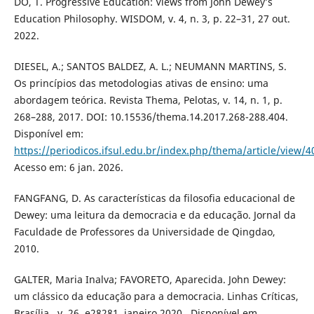
DO, T. Progressive Education: Views from John Dewey’s
Education Philosophy. WISDOM, v. 4, n. 3, p. 22–31, 27 out.
2022.
DIESEL, A.; SANTOS BALDEZ, A. L.; NEUMANN MARTINS, S.
Os princípios das metodologias ativas de ensino: uma
abordagem teórica. Revista Thema, Pelotas, v. 14, n. 1, p.
268–288, 2017. DOI: 10.15536/thema.14.2017.268-288.404.
Disponível em:
https://periodicos.ifsul.edu.br/index.php/thema/article/view/4
Acesso em: 6 jan. 2026.
FANGFANG, D. As características da filosofia educacional de
Dewey: uma leitura da democracia e da educação. Jornal da
Faculdade de Professores da Universidade de Qingdao,
2010.
GALTER, Maria Inalva; FAVORETO, Aparecida. John Dewey:
um clássico da educação para a democracia. Linhas Críticas,
Brasília , v. 26, e28281, janeiro 2020 . Disponível em