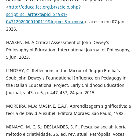
<
http://educa.fcc.org.br/scielo.php?
script=sci_arttext&pid=S1981-
04312020000100119&lng=es&nrm=iso
>. acesso em 07 jan.
2026.
HASSEN, M. A Critical Assessment of John Dewey’s
Philosophy of Education. International Journal of Philosophy,
5 jun. 2023.
LINDSAY, G. Reflections in the Mirror of Reggio Emilia’s
Soul: John Dewey’s Foundational Influence on Pedagogy in
the Italian Educational Project. Early Childhood Education
Journal, v. 43, n. 6, p. 447–457, 24 jan. 2015.
MOREIRA, M.A; MASINE, E.A.F. Aprendizagem significativa: a
teoria de David Ausubel. Editora Moraes: São Paulo, 1982.
MINAYO, M. C. S.; DESLANDES, S. F . Pesquisa social: teoria,
método e criatividade. 25. ed. rev. atual. Petrópolis: Vozes,