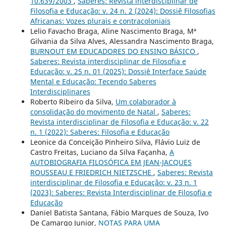
10.639/2003
,
Saberes: Revista interdisciplinar de
Filosofia e Educação: v. 24 n. 2 (2024): Dossiê Filosofias
Africanas: Vozes plurais e contracoloniais
Lelio Favacho Braga, Aline Nascimento Braga, Mª
Gilvania da Silva Alves, Alessandra Nascimento Braga,
BURNOUT EM EDUCADORES DO ENSINO BÁSICO
,
Saberes: Revista interdisciplinar de Filosofia e
Educação: v. 25 n. 01 (2025): Dossiê Interface Saúde
Mental e Educação: Tecendo Saberes
Interdisciplinares
Roberto Ribeiro da Silva,
Um colaborador à
consolidação do movimento de Natal
,
Saberes:
Revista interdisciplinar de Filosofia e Educação: v. 22
n. 1 (2022): Saberes: Filosofia e Educação
Leonice da Conceição Pinheiro Silva, Flávio Luiz de
Castro Freitas, Luciano da Silva Façanha,
A
AUTOBIOGRAFIA FILOSÓFICA EM JEAN-JACQUES
ROUSSEAU E FRIEDRICH NIETZSCHE
,
Saberes: Revista
interdisciplinar de Filosofia e Educação: v. 23 n. 1
(2023): Saberes: Revista Interdisciplinar de Filosofia e
Educação
Daniel Batista Santana, Fábio Marques de Souza, Ivo
De Camargo Junior,
NOTAS PARA UMA