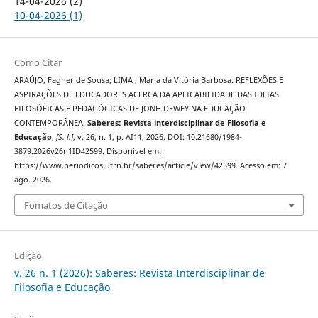
14-04-2026 (2)
10-04-2026 (1)
Como Citar
ARAÚJO, Fagner de Sousa; LIMA , Maria da Vitória Barbosa. REFLEXÕES E
ASPIRAÇÕES DE EDUCADORES ACERCA DA APLICABILIDADE DAS IDEIAS
FILOSÓFICAS E PEDAGÓGICAS DE JONH DEWEY NA EDUCAÇÃO
CONTEMPORÂNEA.
Saberes: Revista interdisciplinar de Filosofia e
Educação
,
[S. l.]
, v. 26, n. 1, p. AI11, 2026. DOI: 10.21680/1984-
3879.2026v26n1ID42599. Disponível em:
https://www.periodicos.ufrn.br/saberes/article/view/42599. Acesso em: 7
ago. 2026.
Fomatos de Citação
Edição
v. 26 n. 1 (2026): Saberes: Revista Interdisciplinar de
Filosofia e Educação