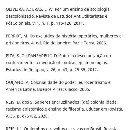
OLIVEIRA, A.; ERAS, L. W. Por um ensino de sociologia
descolonizado. Revista de Estudos AntiUtilitaristas e
PósColoniais, v. 1, n. 1, p. 116-126, 2011.
PERROT, M. Os excluídos da história: operários, mulheres e
prisioneiros. 4. ed. Rio de Janeiro: Paz e Terra, 2006.
PIZA, S. O.; PANSARELLI, D. Sobre a descolonização do
conhecimento: a invenção de outras epistemologias.
Estudos de Religião, v. 26, n. 43, p. 25-35, 2012.
QUIJANO, A. Colonialidade do poder: eurocentrismo e
América Latina. Buenos Aires: Clacso, 2005.
REIS, D. dos S. Saberes encruzilhados :(de) colonialidade,
racismo epistêmico e ensino de filosofia. Educar em Revista,
v. 36, p. e75102, 2020.
REIS, J. J. Quilombos e revoltas escravas no Brasil. Revista