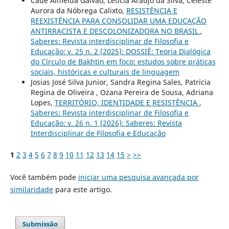
Cauê Almeida Galvão, Letícia Araújo da Silva, Celeste
Aurora da Nóbrega Calixto,
RESISTÊNCIA E
REEXISTÊNCIA PARA CONSOLIDAR UMA EDUCAÇÃO
ANTIRRACISTA E DESCOLONIZADORA NO BRASIL
,
Saberes: Revista interdisciplinar de Filosofia e
Educação: v. 25 n. 2 (2025): DOSSIÊ: Teoria Dialógica
do Círculo de Bakhtin em foco: estudos sobre práticas
sociais, históricas e culturais de linguagem
Josias José Silva Junior, Sandra Regina Sales, Patricia
Regina de Oliveira , Ozana Pereira de Sousa, Adriana
Lopes,
TERRITÓRIO, IDENTIDADE E RESISTÊNCIA
,
Saberes: Revista interdisciplinar de Filosofia e
Educação: v. 26 n. 1 (2026): Saberes: Revista
Interdisciplinar de Filosofia e Educação
1
2
3
4
5
6
7
8
9
10
11
12
13
14
15
>
>>
Você também pode
iniciar uma pesquisa avançada por
similaridade
para este artigo.
Submissão