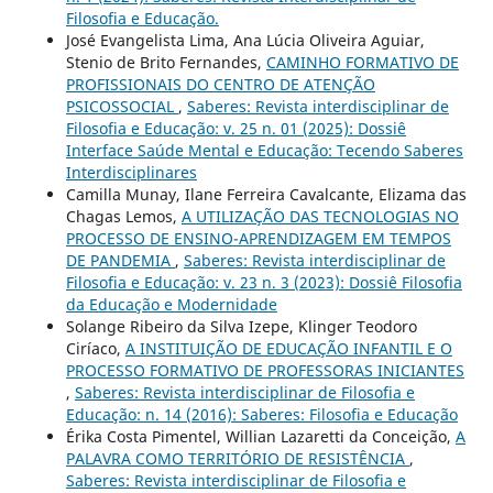
Filosofia e Educação.
José Evangelista Lima, Ana Lúcia Oliveira Aguiar,
Stenio de Brito Fernandes,
CAMINHO FORMATIVO DE
PROFISSIONAIS DO CENTRO DE ATENÇÃO
PSICOSSOCIAL
,
Saberes: Revista interdisciplinar de
Filosofia e Educação: v. 25 n. 01 (2025): Dossiê
Interface Saúde Mental e Educação: Tecendo Saberes
Interdisciplinares
Camilla Munay, Ilane Ferreira Cavalcante, Elizama das
Chagas Lemos,
A UTILIZAÇÃO DAS TECNOLOGIAS NO
PROCESSO DE ENSINO-APRENDIZAGEM EM TEMPOS
DE PANDEMIA
,
Saberes: Revista interdisciplinar de
Filosofia e Educação: v. 23 n. 3 (2023): Dossiê Filosofia
da Educação e Modernidade
Solange Ribeiro da Silva Izepe, Klinger Teodoro
Ciríaco,
A INSTITUIÇÃO DE EDUCAÇÃO INFANTIL E O
PROCESSO FORMATIVO DE PROFESSORAS INICIANTES
,
Saberes: Revista interdisciplinar de Filosofia e
Educação: n. 14 (2016): Saberes: Filosofia e Educação
Érika Costa Pimentel, Willian Lazaretti da Conceição,
A
PALAVRA COMO TERRITÓRIO DE RESISTÊNCIA
,
Saberes: Revista interdisciplinar de Filosofia e