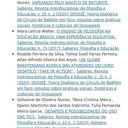
Nunes,
SAPEANDO PELO MACIÇO DE BATURITÉ
,
Saberes: Revista interdisciplinar de Filosofia e
Educação: v. 25 n. 2 (2025): DOSSIÊ: Teoria Dialógica
do Círculo de Bakhtin em foco: estudos sobre práticas
sociais, históricas e culturais de linguagem
Mara Letícia Walter,
O ENSINO DE FILOSOFIA NA
EDUCAÇÃO BÁSICA: UMA EXPERIÊNCIA EDUCATIVA
,
Saberes: Revista interdisciplinar de Filosofia e
Educação: n. 15 (2017): Saberes: Filosofia e Educação
Rivaldo Ferreira da Silva, Telma Sueli Farias Ferreira,
Allan Alfredo Silveira dos Anjos,
UM OLHAR
BAKHTINIANO ACERCA DAS ATIVIDADES DO LIVRO
DIDÁTICO “TAKE IN ACTION”
,
Saberes: Revista
interdisciplinar de Filosofia e Educação: v. 25 n. 2
(2025): DOSSIÊ: Teoria Dialógica do Círculo de Bakhtin
em foco: estudos sobre práticas sociais, históricas e
culturais de linguagem
Gillianne de Oliveira Nunes, Tânia Cristina Meira ,
Djanni Martinho dos Santos Sobrinho, Tulia Fernanda
Meira Garcia ,
DESAFIOS E POSSIBILIDADES DO USO
DAS TICS
,
Saberes: Revista interdisciplinar de
Filosofia e Educação: v. 23 n. 2 (2023): Número