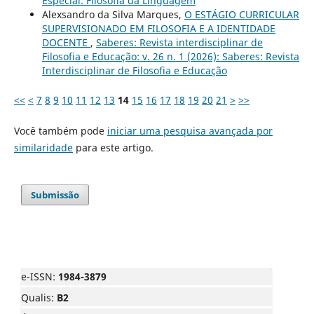
Especial: Filosofia da Linguagem
Alexsandro da Silva Marques,
O ESTÁGIO CURRICULAR
SUPERVISIONADO EM FILOSOFIA E A IDENTIDADE
DOCENTE
,
Saberes: Revista interdisciplinar de
Filosofia e Educação: v. 26 n. 1 (2026): Saberes: Revista
Interdisciplinar de Filosofia e Educação
<<
<
7
8
9
10
11
12
13
14
15
16
17
18
19
20
21
>
>>
Você também pode
iniciar uma pesquisa avançada por
similaridade
para este artigo.
Submissão
e-ISSN:
1984-3879
Qualis:
B2