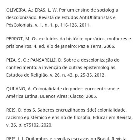
OLIVEIRA, A.; ERAS, L. W. Por um ensino de sociologia
descolonizado. Revista de Estudos AntiUtilitaristas e
PósColoniais, v. 1, n. 1, p. 116-126, 2011.
PERROT, M. Os excluídos da história: operários, mulheres e
prisioneiros. 4. ed. Rio de Janeiro: Paz e Terra, 2006.
PIZA, S. O.; PANSARELLI, D. Sobre a descolonização do
conhecimento: a invenção de outras epistemologias.
Estudos de Religião, v. 26, n. 43, p. 25-35, 2012.
QUIJANO, A. Colonialidade do poder: eurocentrismo e
América Latina. Buenos Aires: Clacso, 2005.
REIS, D. dos S. Saberes encruzilhados :(de) colonialidade,
racismo epistêmico e ensino de filosofia. Educar em Revista,
v. 36, p. e75102, 2020.
REIS, J. J. Quilombos e revoltas escravas no Brasil. Revista