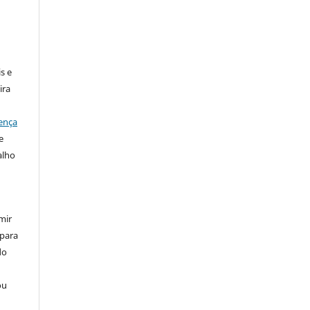
:
s e
ira
ença
e
alho
mir
 para
do
ou