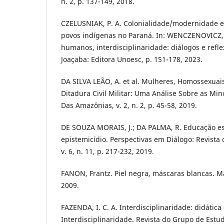
n. 2, p. 137-149, 2018.
CZELUSNIAK, P. A. Colonialidade/modernidade e 
povos indígenas no Paraná. In: WENCZENOVICZ, T. 
humanos, interdisciplinaridade: diálogos e ref
Joaçaba: Editora Unoesc, p. 151-178, 2023.
DA SILVA LEÃO, A. et al. Mulheres, Homossexuai
Ditadura Civil Militar: Uma Análise Sobre as Min
Das Amazônias, v. 2, n. 2, p. 45-58, 2019.
DE SOUZA MORAIS, J.; DA PALMA, R. Educação es
epistemicídio. Perspectivas em Diálogo: Revista
v. 6, n. 11, p. 217-232, 2019.
FANON, Frantz. Piel negra, máscaras blancas. Mad
2009.
FAZENDA, I. C. A. Interdisciplinaridade: didática
Interdisciplinaridade. Revista do Grupo de Est