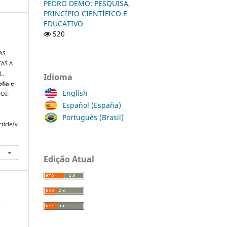
PEDRO DEMO: PESQUISA,
PRINCÍPIO CIENTÍFICO E
EDUCATIVO
520
AS
CAS A
L.
Idioma
ofia e
English
DOI:
Español (España)
Português (Brasil)
ticle/v
Edição Atual
a