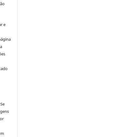
ção
r e
página
ta
ões
icado
 Se
agens
por
num