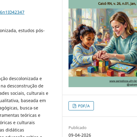
26n1ID42347
lonizada, estudos pós-
ação descolonizada e
o na desconstrução de
es sociais, culturais e
ualitativa, baseada em
PDF/A
dagógicas, busca-se
rramentas teóricas e
óricas e culturais
Publicado
as didáticas
09-04-2026