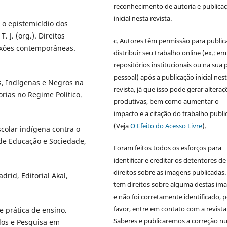
reconhecimento de autoria e publica
inicial nesta revista.
o epistemicídio dos
J. (org.). Direitos
c. Autores têm permissão para publica
lexões contemporâneas.
distribuir seu trabalho online (ex.: em
repositórios institucionais ou na sua 
pessoal) após a publicação inicial nes
s, Indígenas e Negros na
revista, já que isso pode gerar alteraç
orias no Regime Político.
produtivas, bem como aumentar o
impacto e a citação do trabalho publ
(Veja
O Efeito do Acesso Livre
).
colar indígena contra o
 de Educação e Sociedade,
Foram feitos todos os esforços para
identificar e creditar os detentores de
direitos sobre as imagens publicadas.
rid, Editorial Akal,
tem direitos sobre alguma destas im
e não foi corretamente identificado, 
favor, entre em contato com a revista
 e prática de ensino.
Saberes e publicaremos a correção 
udos e Pesquisa em