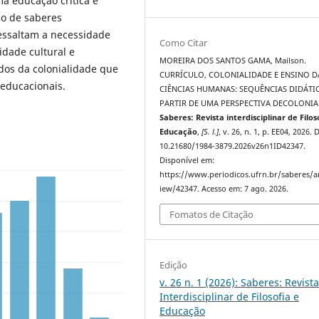
a educação crítica e
ão de saberes
essaltam a necessidade
Como Citar
idade cultural e
MOREIRA DOS SANTOS GAMA, Mailson.
dos da colonialidade que
CURRÍCULO, COLONIALIDADE E ENSINO D
 educacionais.
CIÊNCIAS HUMANAS: SEQUÊNCIAS DIDÁTI
PARTIR DE UMA PERSPECTIVA DECOLONIA
Saberes: Revista interdisciplinar de Filos
Educação
,
[S. l.]
, v. 26, n. 1, p. EE04, 2026. 
10.21680/1984-3879.2026v26n1ID42347.
Disponível em:
https://www.periodicos.ufrn.br/saberes/ar
iew/42347. Acesso em: 7 ago. 2026.
Fomatos de Citação
Edição
v. 26 n. 1 (2026): Saberes: Revist
Interdisciplinar de Filosofia e
Educação