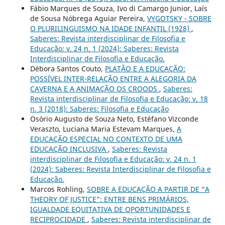
Fábio Marques de Souza, Ivo di Camargo Junior, Laís
de Sousa Nóbrega Aguiar Pereira,
VYGOTSKY - SOBRE
O PLURILINGUISMO NA IDADE INFANTIL (1928)
,
Saberes: Revista interdisciplinar de Filosofia e
Educação: v. 24 n. 1 (2024): Saberes: Revista
Interdisciplinar de Filosofia e Educação.
Débora Santos Couto,
PLATÃO E A EDUCAÇÃO:
POSSÍVEL INTER-RELAÇÃO ENTRE A ALEGORIA DA
CAVERNA E A ANIMAÇÃO OS CROODS
,
Saberes:
Revista interdisciplinar de Filosofia e Educação: v. 18
n. 3 (2018): Saberes: Filosofia e Educação
Osório Augusto de Souza Neto, Estéfano Vizconde
Veraszto, Luciana Maria Estevam Marques,
A
EDUCAÇÃO ESPECIAL NO CONTEXTO DE UMA
EDUCAÇÃO INCLUSIVA
,
Saberes: Revista
interdisciplinar de Filosofia e Educação: v. 24 n. 1
(2024): Saberes: Revista Interdisciplinar de Filosofia e
Educação.
Marcos Rohling,
SOBRE A EDUCAÇÃO A PARTIR DE “A
THEORY OF JUSTICE”: ENTRE BENS PRIMÁRIOS,
IGUALDADE EQUITATIVA DE OPORTUNIDADES E
RECIPROCIDADE
,
Saberes: Revista interdisciplinar de