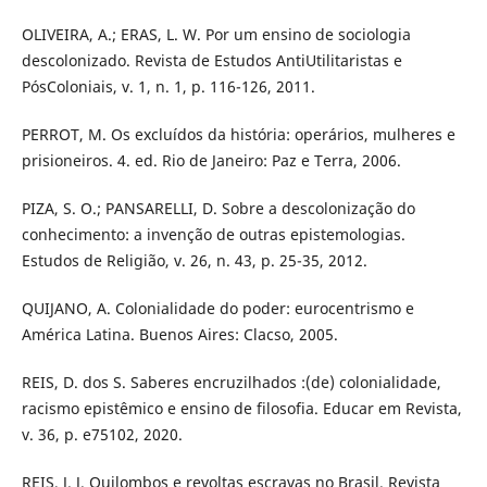
OLIVEIRA, A.; ERAS, L. W. Por um ensino de sociologia
descolonizado. Revista de Estudos AntiUtilitaristas e
PósColoniais, v. 1, n. 1, p. 116-126, 2011.
PERROT, M. Os excluídos da história: operários, mulheres e
prisioneiros. 4. ed. Rio de Janeiro: Paz e Terra, 2006.
PIZA, S. O.; PANSARELLI, D. Sobre a descolonização do
conhecimento: a invenção de outras epistemologias.
Estudos de Religião, v. 26, n. 43, p. 25-35, 2012.
QUIJANO, A. Colonialidade do poder: eurocentrismo e
América Latina. Buenos Aires: Clacso, 2005.
REIS, D. dos S. Saberes encruzilhados :(de) colonialidade,
racismo epistêmico e ensino de filosofia. Educar em Revista,
v. 36, p. e75102, 2020.
REIS, J. J. Quilombos e revoltas escravas no Brasil. Revista