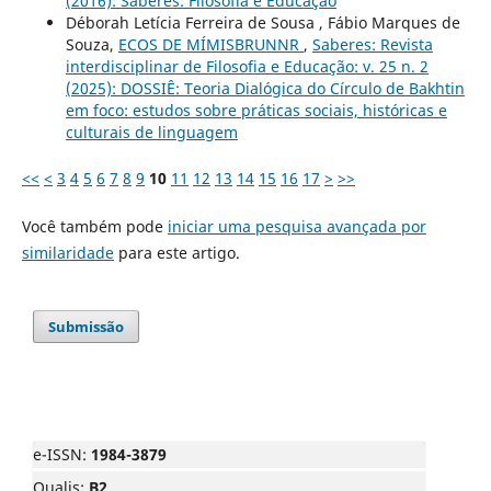
(2016): Saberes: Filosofia e Educação
Déborah Letícia Ferreira de Sousa , Fábio Marques de
Souza,
ECOS DE MÍMISBRUNNR
,
Saberes: Revista
interdisciplinar de Filosofia e Educação: v. 25 n. 2
(2025): DOSSIÊ: Teoria Dialógica do Círculo de Bakhtin
em foco: estudos sobre práticas sociais, históricas e
culturais de linguagem
<<
<
3
4
5
6
7
8
9
10
11
12
13
14
15
16
17
>
>>
Você também pode
iniciar uma pesquisa avançada por
similaridade
para este artigo.
Submissão
e-ISSN:
1984-3879
Qualis:
B2