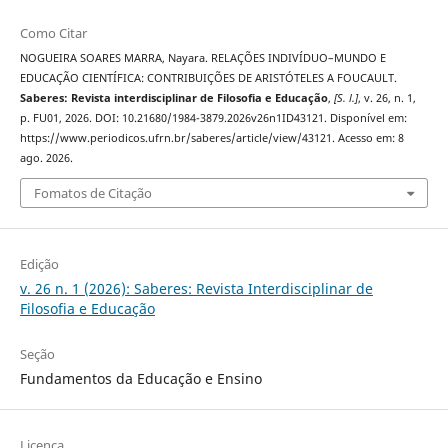
Como Citar
NOGUEIRA SOARES MARRA, Nayara. RELAÇÕES INDIVÍDUO–MUNDO E
EDUCAÇÃO CIENTÍFICA: CONTRIBUIÇÕES DE ARISTÓTELES A FOUCAULT.
Saberes: Revista interdisciplinar de Filosofia e Educação
,
[S. l.]
, v. 26, n. 1,
p. FU01, 2026. DOI: 10.21680/1984-3879.2026v26n1ID43121. Disponível em:
https://www.periodicos.ufrn.br/saberes/article/view/43121. Acesso em: 8
ago. 2026.
Fomatos de Citação
Edição
v. 26 n. 1 (2026): Saberes: Revista Interdisciplinar de
Filosofia e Educação
Seção
Fundamentos da Educação e Ensino
Licença