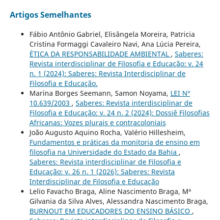
Artigos Semelhantes
Fábio Antônio Gabriel, Elisângela Moreira, Patricia
Cristina Formaggi Cavaleiro Navi, Ana Lúcia Pereira,
ÉTICA DA RESPONSABILIDADE AMBIENTAL
,
Saberes:
Revista interdisciplinar de Filosofia e Educação: v. 24
n. 1 (2024): Saberes: Revista Interdisciplinar de
Filosofia e Educação.
Marina Borges Seemann, Samon Noyama,
LEI Nº
10.639/2003
,
Saberes: Revista interdisciplinar de
Filosofia e Educação: v. 24 n. 2 (2024): Dossiê Filosofias
Africanas: Vozes plurais e contracoloniais
João Augusto Aquino Rocha, Valério Hillesheim,
Fundamentos e práticas da monitoria de ensino em
filosofia na Universidade do Estado da Bahia
,
Saberes: Revista interdisciplinar de Filosofia e
Educação: v. 26 n. 1 (2026): Saberes: Revista
Interdisciplinar de Filosofia e Educação
Lelio Favacho Braga, Aline Nascimento Braga, Mª
Gilvania da Silva Alves, Alessandra Nascimento Braga,
BURNOUT EM EDUCADORES DO ENSINO BÁSICO
,