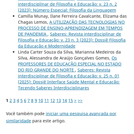
interdisciplinar de Filosofia e Educação: v. 23 n. 2
(2023): Número Especial: Filosofia da Linguagem
Camilla Munay, Ilane Ferreira Cavalcante, Elizama das
Chagas Lemos,
A UTILIZAÇÃO DAS TECNOLOGIAS NO
PROCESSO DE ENSINO-APRENDIZAGEM EM TEMPOS
DE PANDEMIA
,
Saberes: Revista interdisciplinar de
Filosofia e Educação: v. 23 n. 3 (2023): Dossiê Filosofia
da Educação e Modernidade
Linda Carter Souza da Silva, Marianna Medeiros da
Silva, Alessandra de Araújo Gonçalves Gomes,
Os
PROFESSORES DE EDUCAÇÃO ESPECIAL NO ESTADO
DO RIO GRANDE DO NORTE
,
Saberes: Revista
interdisciplinar de Filosofia e Educação: v. 25 n. 01
(2025): Dossiê Interface Saúde Mental e Educação:
Tecendo Saberes Interdisciplinares
1
2
3
4
5
6
7
8
9
10
11
12
13
14
15
>
>>
Você também pode
iniciar uma pesquisa avançada por
similaridade
para este artigo.