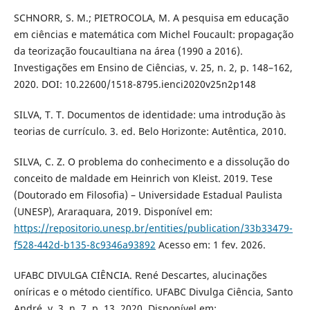
SCHNORR, S. M.; PIETROCOLA, M. A pesquisa em educação
em ciências e matemática com Michel Foucault: propagação
da teorização foucaultiana na área (1990 a 2016).
Investigações em Ensino de Ciências, v. 25, n. 2, p. 148–162,
2020. DOI: 10.22600/1518-8795.ienci2020v25n2p148
SILVA, T. T. Documentos de identidade: uma introdução às
teorias de currículo. 3. ed. Belo Horizonte: Autêntica, 2010.
SILVA, C. Z. O problema do conhecimento e a dissolução do
conceito de maldade em Heinrich von Kleist. 2019. Tese
(Doutorado em Filosofia) – Universidade Estadual Paulista
(UNESP), Araraquara, 2019. Disponível em:
https://repositorio.unesp.br/entities/publication/33b33479-
f528-442d-b135-8c9346a93892
Acesso em: 1 fev. 2026.
UFABC DIVULGA CIÊNCIA. René Descartes, alucinações
oníricas e o método científico. UFABC Divulga Ciência, Santo
André, v. 3, n. 7, p. 13, 2020. Disponível em: