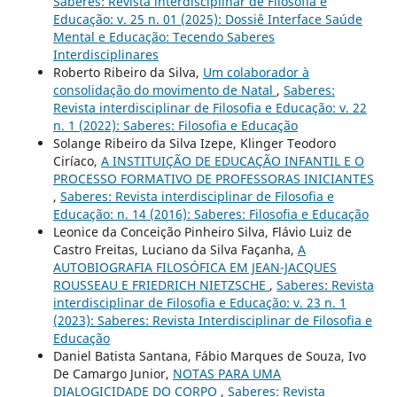
Saberes: Revista interdisciplinar de Filosofia e
Educação: v. 25 n. 01 (2025): Dossiê Interface Saúde
Mental e Educação: Tecendo Saberes
Interdisciplinares
Roberto Ribeiro da Silva,
Um colaborador à
consolidação do movimento de Natal
,
Saberes:
Revista interdisciplinar de Filosofia e Educação: v. 22
n. 1 (2022): Saberes: Filosofia e Educação
Solange Ribeiro da Silva Izepe, Klinger Teodoro
Ciríaco,
A INSTITUIÇÃO DE EDUCAÇÃO INFANTIL E O
PROCESSO FORMATIVO DE PROFESSORAS INICIANTES
,
Saberes: Revista interdisciplinar de Filosofia e
Educação: n. 14 (2016): Saberes: Filosofia e Educação
Leonice da Conceição Pinheiro Silva, Flávio Luiz de
Castro Freitas, Luciano da Silva Façanha,
A
AUTOBIOGRAFIA FILOSÓFICA EM JEAN-JACQUES
ROUSSEAU E FRIEDRICH NIETZSCHE
,
Saberes: Revista
interdisciplinar de Filosofia e Educação: v. 23 n. 1
(2023): Saberes: Revista Interdisciplinar de Filosofia e
Educação
Daniel Batista Santana, Fábio Marques de Souza, Ivo
De Camargo Junior,
NOTAS PARA UMA
DIALOGICIDADE DO CORPO
,
Saberes: Revista