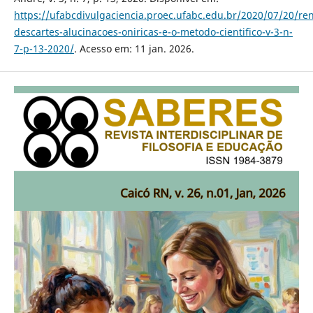
https://ufabcdivulgaciencia.proec.ufabc.edu.br/2020/07/20/re
descartes-alucinacoes-oniricas-e-o-metodo-cientifico-v-3-n-
7-p-13-2020/
. Acesso em: 11 jan. 2026.