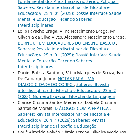
Fundamental dos Anos Iniciais no Seridó Potiguar
,
Saberes: Revista interdisciplinar de Filosofia e
Educação: v. 25 n. 01 (2025): Dossiê Interface Saúde
Mental e Educação: Tecendo Saberes
Interdisciplinares
Lelio Favacho Braga, Aline Nascimento Braga, Mª
Gilvania da Silva Alves, Alessandra Nascimento Braga,
BURNOUT EM EDUCADORES DO ENSINO BÁSICO
,
Saberes: Revista interdisciplinar de Filosofia e
Educação: v. 25 n. 01 (2025): Dossiê Interface Saúde
Mental e Educação: Tecendo Saberes
Interdisciplinares
Daniel Batista Santana, Fábio Marques de Souza, Ivo
De Camargo Junior,
NOTAS PARA UMA
DIALOGICIDADE DO CORPO
,
Saberes: Revista
interdisciplinar de Filosofia e Educação: v. 23 n. 2
(2023): Número Especial: Filosofia da Linguagem
Clarice Cristina Santos Medeiros, Isabela Cristina
Santos de Morais,
DIÁLOGOS COM A PRÁTICA
,
Saberes: Revista interdisciplinar de Filosofia e
Educação: v. 26 n. 1 (2026): Saberes: Revista
Interdisciplinar de Filosofia e Educação
Cauê Almeida Galvão, Sâmia Lorena Oliveira Medeiros,