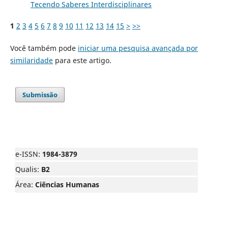
Tecendo Saberes Interdisciplinares
1
2
3
4
5
6
7
8
9
10
11
12
13
14
15
>
>>
Você também pode
iniciar uma pesquisa avançada por
similaridade
para este artigo.
Submissão
e-ISSN:
1984-3879
Qualis:
B2
Área:
Ciências Humanas