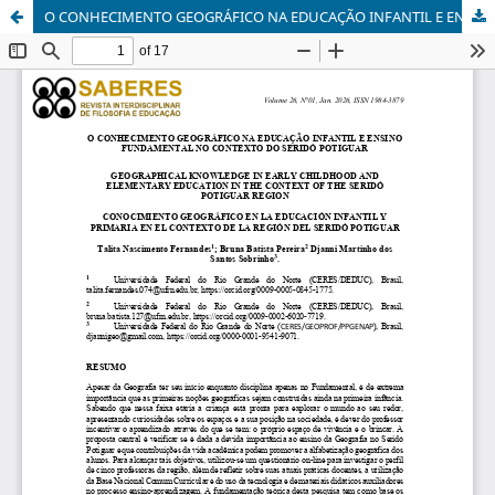
O CONHECIMENTO GEOGRÁFICO NA EDUCAÇÃO INFANTIL E ENSINO FUNDAMENTAL NO CONTEXTO DO SERIDÓ POTIGUAR